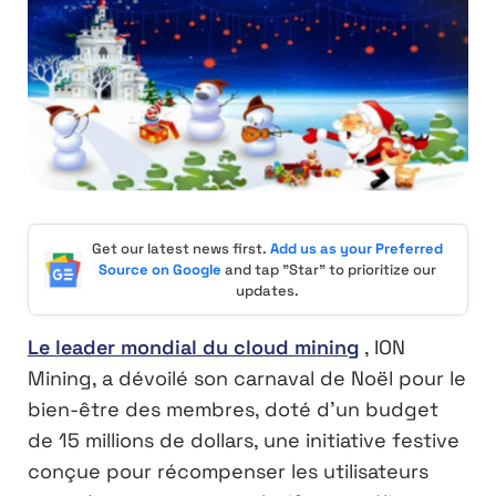
Get our latest news first.
Add us as your Preferred
Source on Google
and tap "Star" to prioritize our
updates.
Le leader mondial du cloud mining
, ION
Mining, a dévoilé son carnaval de Noël pour le
bien-être des membres, doté d’un budget
de 15 millions de dollars, une initiative festive
conçue pour récompenser les utilisateurs