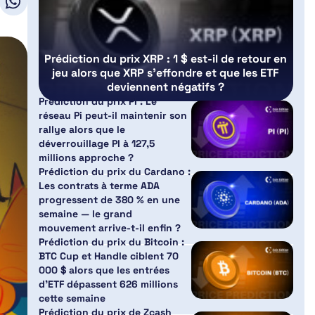
Prédiction du prix XRP : 1 $ est-il de retour en
jeu alors que XRP s’effondre et que les ETF
deviennent négatifs ?
Prédiction du prix PI : Le
réseau Pi peut-il maintenir son
rallye alors que le
déverrouillage PI à 127,5
millions approche ?
Prédiction du prix du Cardano :
Les contrats à terme ADA
progressent de 380 % en une
semaine — le grand
mouvement arrive-t-il enfin ?
Prédiction du prix du Bitcoin :
BTC Cup et Handle ciblent 70
000 $ alors que les entrées
d’ETF dépassent 626 millions
cette semaine
Prédiction du prix de Zcash