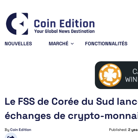
Bitcoin
$64,371.10
-0.7%
BTC
NOUVELLES
MARCHÉ
FONCTIONNALITÉS
Le FSS de Corée du Sud lanc
échanges de crypto-monna
By
Coin Edition
Published:
2 yea