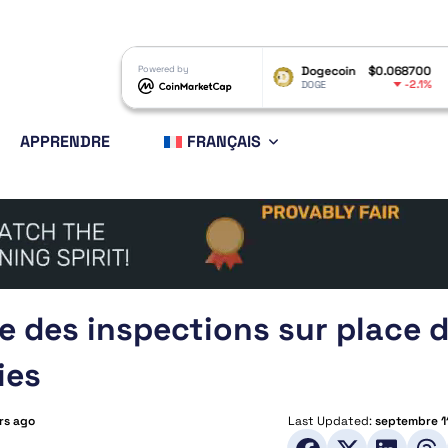
XRP
$1.03
Powered by
Dogecoin
$0.068700
Ethere
-3.31%
-2.1%
XRP
DOGE
ETH
APPRENDRE
FRANÇAIS
e des inspections sur place 
ies
rs ago
Last Updated:
septembre 1