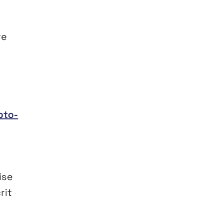
re
pto-
ise
rit