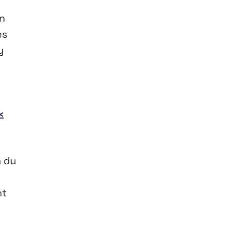
n
es
y
«
n du
nt