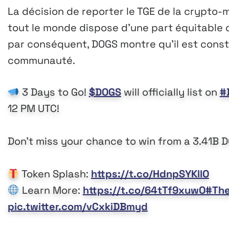
La décision de reporter le TGE de la crypto
tout le monde dispose d’une part équitable d
par conséquent, DOGS montre qu’il est cons
communauté.
3 Days to Go!
$DOGS
will officially list on
#
12 PM UTC!
Don't miss your chance to win from a 3.41B D
Token Splash:
https://t.co/HdnpSYKllO
Learn More:
https://t.co/64tTf9xuwO
#The
pic.twitter.com/vCxkiDBmyd