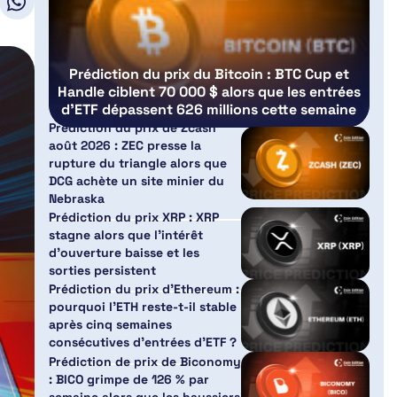
Prédiction du prix du Bitcoin : BTC Cup et
Handle ciblent 70 000 $ alors que les entrées
d’ETF dépassent 626 millions cette semaine
Prédiction du prix de Zcash
août 2026 : ZEC presse la
rupture du triangle alors que
DCG achète un site minier du
Nebraska
Prédiction du prix XRP : XRP
stagne alors que l’intérêt
d’ouverture baisse et les
sorties persistent
Prédiction du prix d’Ethereum :
pourquoi l’ETH reste-t-il stable
après cinq semaines
consécutives d’entrées d’ETF ?
Prédiction de prix de Biconomy
: BICO grimpe de 126 % par
semaine alors que les haussiers