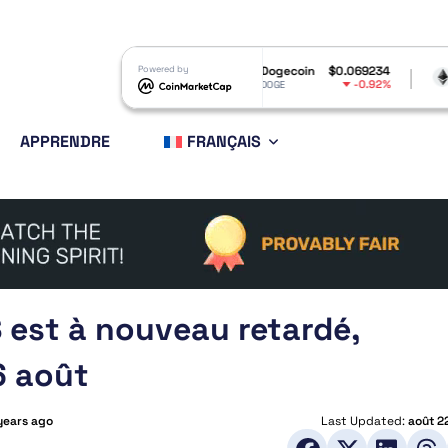
$1.05
Powered by
Dogecoin
$0.069234
Ethereum
$1,
-1.78%
-0.92%
DOGE
ETH
APPRENDRE
FRANÇAIS
 est à nouveau retardé,
6 août
years ago
Last Updated:
août 2