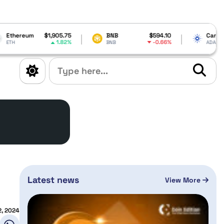
905.75
BNB
$594.10
Cardano
$0.188709
1.82%
-0.66%
-3.77%
BNB
ADA
Latest news
View More
2, 2024