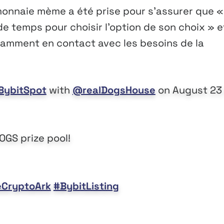
-monnaie mème a été prise pour s’assurer que «
e temps pour choisir l’option de son choix » e
tamment en contact avec les besoins de la
BybitSpot
with
@realDogsHouse
on August 23 
OGS prize pool!
CryptoArk
#BybitListing