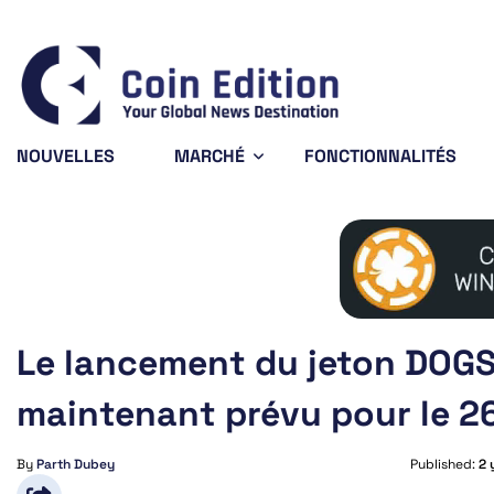
Bitcoin
$64,611.16
XRP
0.77%
BTC
XRP
NOUVELLES
MARCHÉ
FONCTIONNALITÉS
Le lancement du jeton DOGS
maintenant prévu pour le 2
By
Parth Dubey
Published:
2 