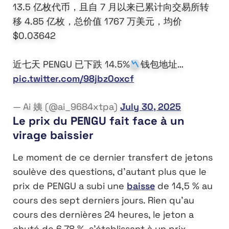
13.5 亿枚代币，且自 7 月以来已累计向交易所转
移 4.85 亿枚，总价值 1767 万美元，均价
$0.03642
近七天 PENGU 已下跌 14.5%
钱包地址…
pic.twitter.com/98jbz0oxcf
— Ai 姨 (@ai_9684xtpa)
July 30, 2025
Le prix du PENGU fait face à un
virage baissier
Le moment de ce dernier transfert de jetons
soulève des questions, d’autant plus que le
prix de PENGU a subi une
baisse
de 14,5 % au
cours des sept derniers jours. Rien qu’au
cours des dernières 24 heures, le jeton a
chuté de 6,78 %, s’établissant à un prix