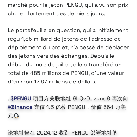
marché pour le jeton PENGU, qui a vu son prix
chuter fortement ces derniers jours.
Le portefeuille en question, qui a initialement
reçu 1,35 milliard de jetons de l’adresse de
déploiement du projet, n’a cessé de déplacer
des jetons vers des échanges. Depuis le
début du mois de juillet, elle a transféré un
total de 485 millions de PENGU, d’une valeur
d’environ 17,67 millions de dollars.
.
$PENGU
项目方关联地址 8hQvQ…zund8 再次向
#Binance
充值 1.5 亿枚 PENGU，价值 564 万美
元
该地址曾在 2024.12 收到 PENGU 部署地址的