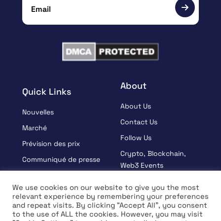
About
Quick Links
About Us
Nouvelles
Contact Us
Marché
Follow Us
Prévision des prix
Crypto, Blockchain,
Communiqué de presse
Web3 Events
Sponsorisé
Partners
We use cookies on our website to give you the most
Apprendre
relevant experience by remembering your preferences
Terms And Condition
and repeat visits. By clicking “Accept All”, you consent
Entrevue
Privacy Policy
to the use of ALL the cookies. However, you may visit