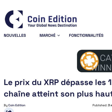
Bitcoin
$64,906.28
X
0.96%
BTC
X
NOUVELLES
MARCHÉ
FONCTIONNALITÉS
Le prix du XRP dépasse les 1,
chaîne atteint son plus hau
By
Coin Edition
Published:
3 