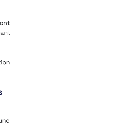
 ont
tant
tion
s
 une