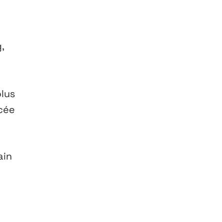
,
plus
rcée
ain