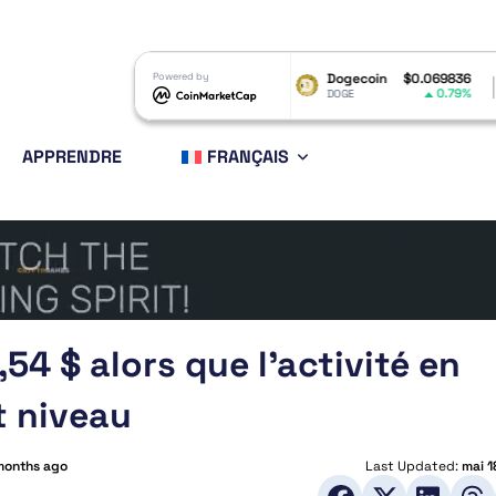
RP
$1.03
Powered by
Dogecoin
$0.069836
Ethereum
-1.02%
0.79%
RP
DOGE
ETH
APPRENDRE
FRANÇAIS
54 $ alors que l’activité en
t niveau
months ago
Last Updated:
mai 1