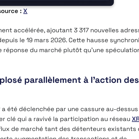
source :
X
ment accélérée, ajoutant 3 317 nouvelles adre
é depuis le 19 mars 2026. Cette hausse synchron
able réponse du marché plutôt qu’une spéculatio
xplosé parallèlement à l’action des
RP a été déclenchée par une cassure au-dessus
r clé qui a ravivé la participation au réseau
X
 flux de marché tant des détenteurs existants
forte augmentation des transactions et de