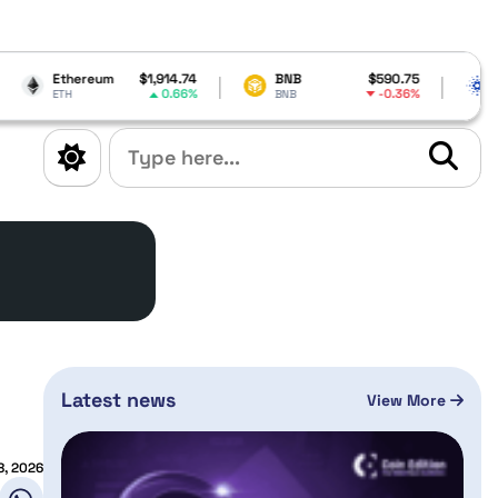
$1,914.74
BNB
$590.75
Cardano
$0.1
0.66%
-0.36%
-
BNB
ADA
Latest news
View More
8, 2026