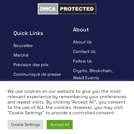
About
Quick Links
About Us
Nouvelles
Contact Us
Marché
Follow Us
Prévision des prix
Crypto, Blockchain,
Communiqué de presse
Web3 Events
Sponsorisé
Partners
We use cookies on our website to give you the most
Apprendre
relevant experience by remembering your preferences
Terms And Condition
and repeat visits. By clicking “Accept All”, you consent
Entrevue
Privacy Policy
to the use of ALL the cookies. However, you may visit
"Cookie Settings" to provide a controlled consent.
Cookie Settings
Accept All
© Copyright 2026 All rights Reserved | Coin Edition
Home
News
Market
Learn