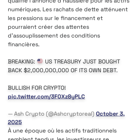
qualifié l’annonce d’haussière pour les actifs
numériques. Les rachats de dette atténuent
les pressions sur le financement et
pourraient créer des attentes
d’assouplissement des conditions
financières.
BREAKING:
US TREASURY JUST BOUGHT
BACK $2,000,000,000 OF ITS OWN DEBT.
BULLISH FOR CRYPTO!
pic.twitter.com/3F0Xz8yPLC
— Ash Crypto (@Ashcryptoreal)
October 3,
2025
À une époque où les actifs traditionnels
semblent tendus, les investisseurs se