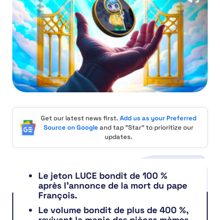
Get our latest news first.
Add us as your Preferred
Source on Google
and tap "Star" to prioritize our
updates.
Le jeton LUCE bondit de 100 %
après l’annonce de la mort du pape
François.
Le volume bondit de plus de 400 %,
ravivant la manie des pièces mèmes.