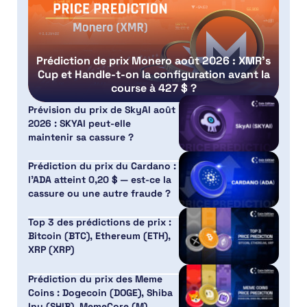
Prédiction de prix Monero août 2026 : XMR’s
Cup et Handle-t-on la configuration avant la
course à 427 $ ?
Prévision du prix de SkyAI août
2026 : SKYAI peut-elle
maintenir sa cassure ?
Prédiction du prix du Cardano :
l’ADA atteint 0,20 $ — est-ce la
cassure ou une autre fraude ?
Top 3 des prédictions de prix :
Bitcoin (BTC), Ethereum (ETH),
XRP (XRP)
Prédiction du prix des Meme
Coins : Dogecoin (DOGE), Shiba
Inu (SHIB), MemeCore (M)