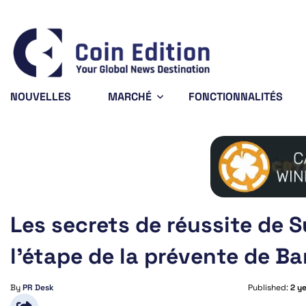
Bitcoin
$64,630.85
XRP
$1.03
Do
-0.24%
-2%
BTC
XRP
DO
NOUVELLES
MARCHÉ
FONCTIONNALITÉS
Les secrets de réussite de 
l’étape de la prévente de Bar
By
PR Desk
Published:
2 y