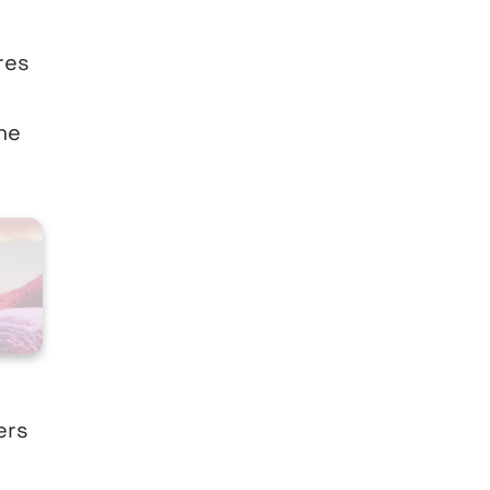
res
ne
ers