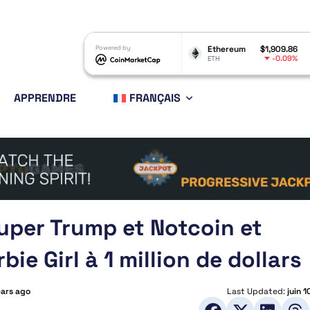
gecoin
$0.069354
Powered by
Ethereum
$1,909.86
BNB
-0.67%
-0.09%
GE
ETH
BNB
APPRENDRE
FRANÇAIS
Super Trump et Notcoin et
bie Girl à 1 million de dollars
ears ago
Last Updated:
juin 