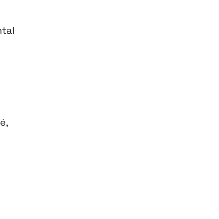
tal
é,