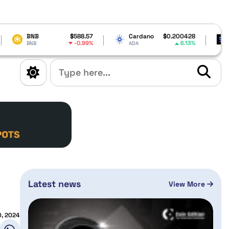
$588.57
Cardano
$0.200428
Solana
$7
-0.99%
6.13%
-0
ADA
SOL
Latest news
View More
10, 2024