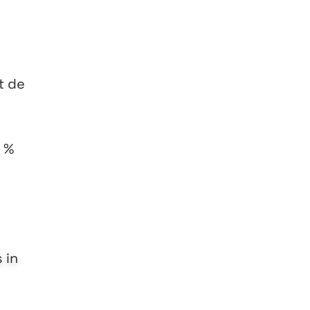
t de
5 %
 in