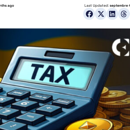
nths ago
Last Updated:
septembre 