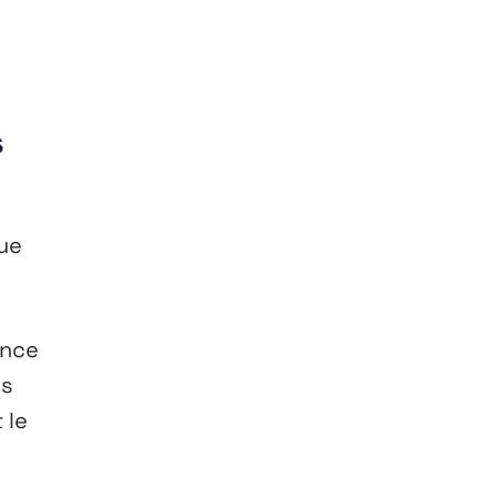
s
que
ance
ds
 le