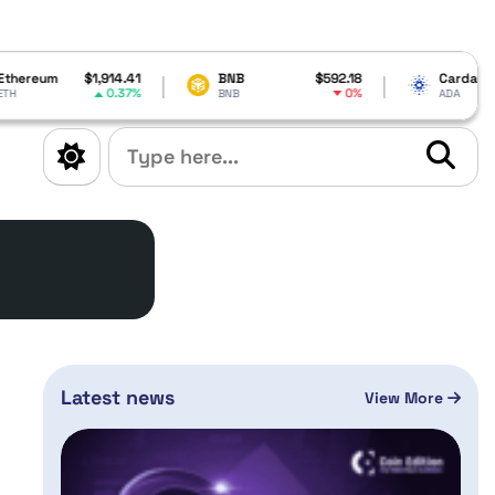
4.41
BNB
$592.18
Cardano
$0.199612
37%
0%
2.17%
BNB
ADA
Latest news
View More