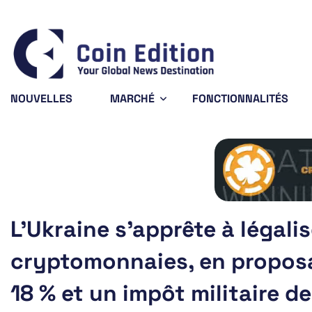
Bitcoin
$65,026.08
XRP
1.01%
BTC
XRP
NOUVELLES
MARCHÉ
FONCTIONNALITÉS
L’Ukraine s’apprête à légalis
cryptomonnaies, en proposa
18 % et un impôt militaire de