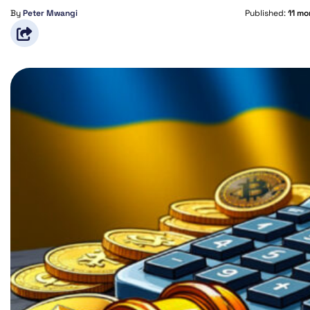
By
Peter Mwangi
Published:
11 mo