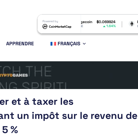
$1.03
Dogecoin
Powered by
$0.069924
Ethereum
$1,91
-1.48%
1.64%
0.
DOGE
ETH
APPRENDRE
FRANÇAIS
er et à taxer les
nt un impôt sur le revenu de
 5 %