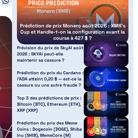
Prédiction de prix Monero août 2026 : XMR’s
Cup et Handle-t-on la configuration avant la
course à 427 $ ?
Prévision du prix de SkyAI août
2026 : SKYAI peut-elle
maintenir sa cassure ?
Prédiction du prix du Cardano :
l’ADA atteint 0,20 $ — est-ce la
cassure ou une autre fraude ?
Top 3 des prédictions de prix :
Bitcoin (BTC), Ethereum (ETH),
XRP (XRP)
Prédiction du prix des Meme
Coins : Dogecoin (DOGE), Shiba
Inu (SHIB), MemeCore (M)