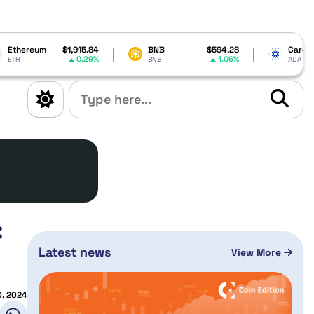
,915.84
BNB
$594.28
Cardano
$0.199618
0.29%
1.06%
-0.99%
BNB
ADA
:
Latest news
View More
0, 2024