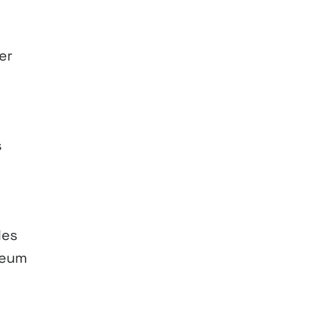
er
s
des
reum