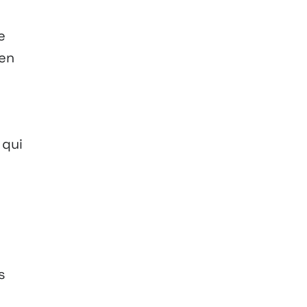
e
 en
 qui
s