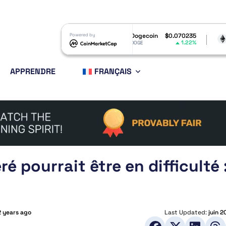
$1.03
Powered by
Dogecoin
$0.070235
Ethereum
$1
0.35%
1.22%
DOGE
ETH
APPRENDRE
FRANÇAIS
é pourrait être en difficulté 
2 years ago
Last Updated:
juin 2