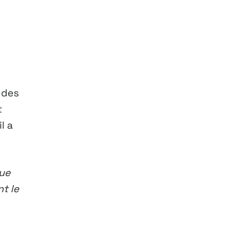
 des
t
l a
que
t le