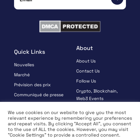
About
Quick Links
About Us
Nouvelles
Contact Us
Marché
Follow Us
Prévision des prix
Crypto, Blockchain,
Communiqué de presse
Web3 Events
Sponsorisé
Partners
We use cookies on our website to give you the most
Apprendre
relevant experience by remembering your preferences
Terms And Condition
and repeat visits. By clicking “Accept All”, you consent
Entrevue
Privacy Policy
to the use of ALL the cookies. However, you may visit
"Cookie Settings" to provide a controlled consent.