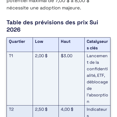
potentiel maximal de 7,00 $ à 8,00 $
nécessite une adoption majeure.
Table des prévisions des prix Sui
2026
Quartier
Low
Haut
Catalyseur
s clés
T1
2,00 $
$3.00
Lancemen
t de la
confidenti
alité, ETF,
déblocage
de
l’absorptio
n
T2
2,50 $
4,00 $
Indicateur
s