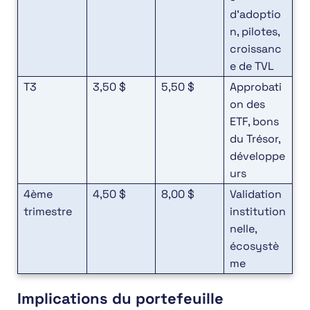
d’adoptio
n, pilotes,
croissanc
e de TVL
T3
3,50 $
5,50 $
Approbati
on des
ETF, bons
du Trésor,
développe
urs
4ème
4,50 $
8,00 $
Validation
trimestre
institution
nelle,
écosystè
me
Implications du portefeuille