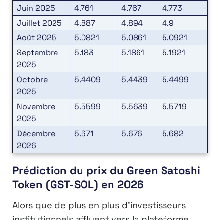
Juin 2025
4.761
4.767
4.773
Juillet 2025
4.887
4.894
4.9
Août 2025
5.0821
5.0861
5.0921
Septembre
5.183
5.1861
5.1921
2025
Octobre
5.4409
5.4439
5.4499
2025
Novembre
5.5599
5.5639
5.5719
2025
Décembre
5.671
5.676
5.682
2026
Prédiction du prix du Green Satoshi
Token (GST-SOL) en 2026
Alors que de plus en plus d’investisseurs
institutionnels affluent vers la plateforme