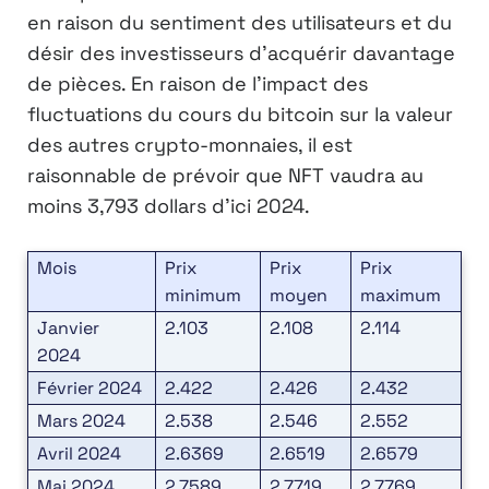
en raison du sentiment des utilisateurs et du
désir des investisseurs d’acquérir davantage
de pièces. En raison de l’impact des
fluctuations du cours du bitcoin sur la valeur
des autres crypto-monnaies, il est
raisonnable de prévoir que NFT vaudra au
moins 3,793 dollars d’ici 2024.
Mois
Prix
Prix
Prix
minimum
moyen
maximum
Janvier
2.103
2.108
2.114
2024
Février 2024
2.422
2.426
2.432
Mars 2024
2.538
2.546
2.552
Avril 2024
2.6369
2.6519
2.6579
Mai 2024
2.7589
2.7719
2.7769