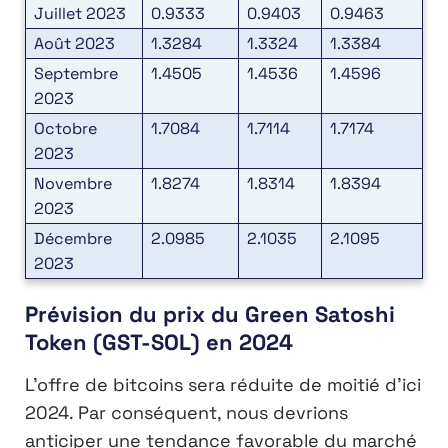
Juillet 2023
0.9333
0.9403
0.9463
Août 2023
1.3284
1.3324
1.3384
Septembre
1.4505
1.4536
1.4596
2023
Octobre
1.7084
1.7114
1.7174
2023
Novembre
1.8274
1.8314
1.8394
2023
Décembre
2.0985
2.1035
2.1095
2023
Prévision du prix du Green Satoshi
Token (GST-SOL) en 2024
L’offre de bitcoins sera réduite de moitié d’ici
2024. Par conséquent, nous devrions
anticiper une tendance favorable du marché