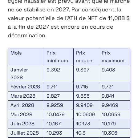
cycle haussier est prévu avant que le marché
ne se stabilise en 2027. Par conséquent, la
valeur potentielle de l’ATH de NFT de 11,088 $
à la fin de 2027 est encore en cours de
détermination.
Mois
Prix
Prix
Prix
minimum
moyen
maximum
Janvier
9.392
9.397
9.403
2028
Février 2028
9.711
9.715
9.721
Mars 2028
9.827
9.835
9.841
Avril 2028
9.9259
9.9409
9.9469
Mai 2028
10.0479
10.0609
10.0659
Juin 2028
10.167
10.173
10.179
Juillet 2028
10.293
10.3
10.306