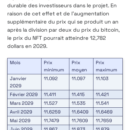
durable des investisseurs dans le projet. En
raison de cet effet et de l’augmentation
supplémentaire du prix qui se produit un an
après la division par deux du prix du bitcoin,
le prix du NFT pourrait atteindre 12,782
dollars en 2029.
Mois
Prix
Prix
Prix
minimum
moyen
maximum
Janvier
11.092
11.097
11.103
2029
Février 2029
11.411
11.415
11.421
Mars 2029
11.527
11.535
11.541
Avril 2029
11.6259
11.6409
11.6469
Mai 2029
11.7479
11.7609
11.7659
Juin 2029
11.867
11.873
11.879