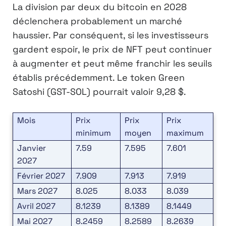
La division par deux du bitcoin en 2028
déclenchera probablement un marché
haussier. Par conséquent, si les investisseurs
gardent espoir, le prix de NFT peut continuer
à augmenter et peut même franchir les seuils
établis précédemment. Le token Green
Satoshi (GST-SOL) pourrait valoir 9,28 $.
Mois
Prix
Prix
Prix
minimum
moyen
maximum
Janvier
7.59
7.595
7.601
2027
Février 2027
7.909
7.913
7.919
Mars 2027
8.025
8.033
8.039
Avril 2027
8.1239
8.1389
8.1449
Mai 2027
8.2459
8.2589
8.2639