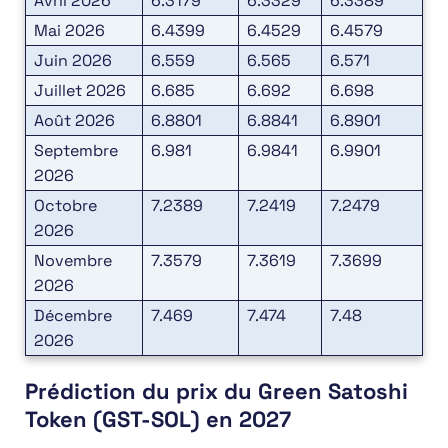
Avril 2026
6.3179
6.3329
6.3389
Mai 2026
6.4399
6.4529
6.4579
Juin 2026
6.559
6.565
6.571
Juillet 2026
6.685
6.692
6.698
Août 2026
6.8801
6.8841
6.8901
Septembre
6.981
6.9841
6.9901
2026
Octobre
7.2389
7.2419
7.2479
2026
Novembre
7.3579
7.3619
7.3699
2026
Décembre
7.469
7.474
7.48
2026
Prédiction du prix du Green Satoshi
Token (GST-SOL) en 2027