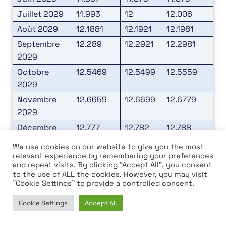
Juillet 2029
11.993
12
12.006
Août 2029
12.1881
12.1921
12.1981
Septembre
12.289
12.2921
12.2981
2029
Octobre
12.5469
12.5499
12.5559
2029
Novembre
12.6659
12.6699
12.6779
2029
Décembre
12.777
12.782
12.788
2029
We use cookies on our website to give you the most
relevant experience by remembering your preferences
Prévision du prix de Green Satoshi
and repeat visits. By clicking “Accept All”, you consent
to the use of ALL the cookies. However, you may visit
Token (GST-SOL) en 2030
"Cookie Settings" to provide a controlled consent.
Le marché des crypto-monnaies était stable
Cookie Settings
Accept All
Home
News
Market
Learn
parce que les premiers investisseurs ont