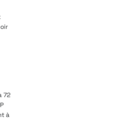
x
oir
à 72
MP
nt à