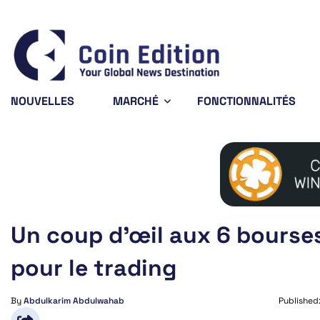
Bitcoin
$64,810.70
X
0.51%
BTC
X
NOUVELLES
MARCHÉ
FONCTIONNALITÉS
Un coup d’œil aux 6 bourses
pour le trading
By
Abdulkarim Abdulwahab
Published