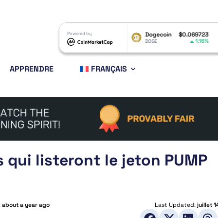
RP
$1.02
Powered by
Dogecoin
$0.069723
Ethereum
-1.95%
1.16%
RP
DOGE
ETH
APPRENDRE
FRANÇAIS
 qui listeront le jeton PUMP
:
about a year ago
Last Updated:
juillet 