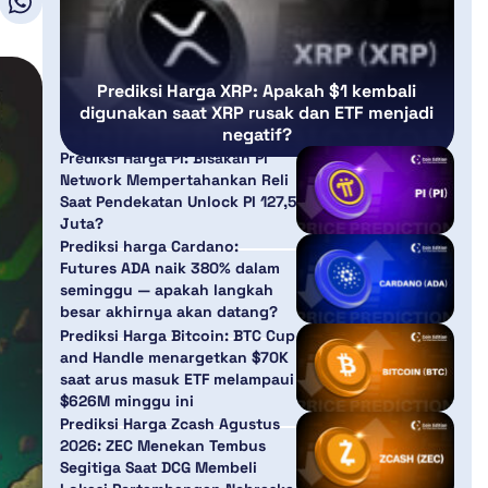
Prediksi Harga XRP: Apakah $1 kembali
digunakan saat XRP rusak dan ETF menjadi
negatif?
Prediksi Harga PI: Bisakah Pi
Network Mempertahankan Reli
Saat Pendekatan Unlock PI 127,5
Juta?
Prediksi harga Cardano:
Futures ADA naik 380% dalam
seminggu — apakah langkah
besar akhirnya akan datang?
Prediksi Harga Bitcoin: BTC Cup
and Handle menargetkan $70K
saat arus masuk ETF melampaui
$626M minggu ini
Prediksi Harga Zcash Agustus
2026: ZEC Menekan Tembus
Segitiga Saat DCG Membeli