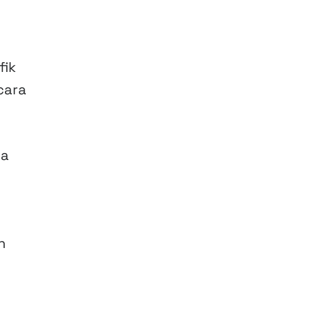
fik
cara
pa
n