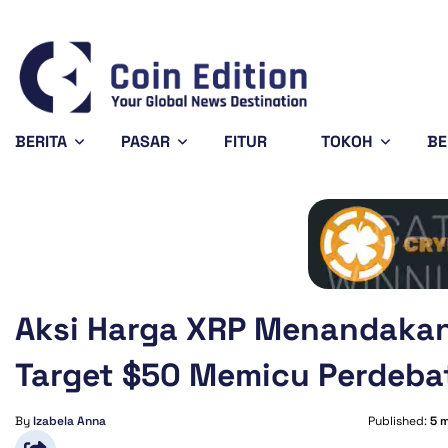
1
Solana
$73.36
Avalanche
$6.45
%
-0.8%
-2.74%
SOL
AVAX
BERITA
PASAR
FITUR
TOKOH
BE
Aksi Harga XRP Menandakan
Target $50 Memicu Perdeba
By
Izabela Anna
Published:
5 