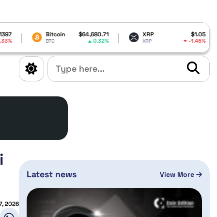
coin
$64,680.71
XRP
$1.05
Dogecoin
0.32%
-1.45%
XRP
DOGE
i
Latest news
View More
7, 2026