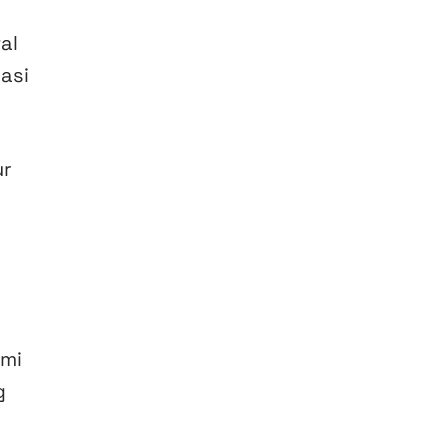
al
asi
ur
ami
g