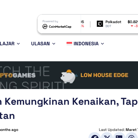
Shiba Inu
$0.000005
Powered by
Polkadot
$0.821397
Bit
-3.64%
-3.33%
SHIB
DOT
BTC
LAJAR
ULASAN
INDONESIA
 Kemungkinan Kenaikan, Tap
tan
months ago
Last Updated:
Maret 