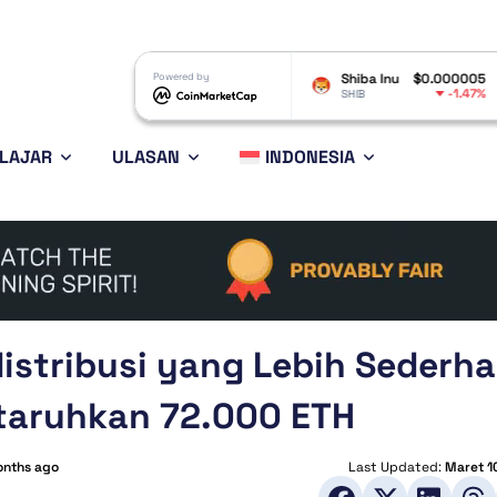
Avalanche
$6.44
Powered by
Shiba Inu
$0.000005
Polkado
-0.25%
-1.47%
AVAX
SHIB
DOT
LAJAR
ULASAN
INDONESIA
distribusi yang Lebih Sederh
taruhkan 72.000 ETH
onths ago
Last Updated:
Maret 1