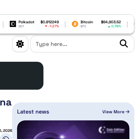
t
$0.812249
Bitcoin
$64,903.52
XRP
-1.27%
0.78%
BTC
XRP
ana
Latest news
View More
0, 2026