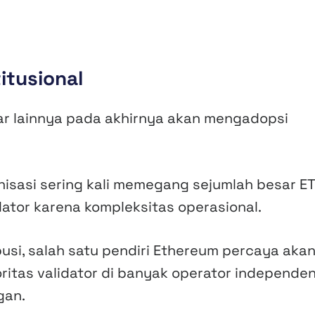
itusional
r lainnya pada akhirnya akan mengadopsi
anisasi sering kali memegang sejumlah besar E
ator karena kompleksitas operasional.
si, salah satu pendiri Ethereum percaya aka
itas validator di banyak operator independen
gan.