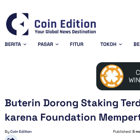
Cardano
$0.201495
Solana
$73.77
-0.95%
1.54%
ADA
SOL
BERITA
PASAR
FITUR
TOKOH
BE
Buterin Dorong Staking Ter
karena Foundation Memper
By
Coin Edition
Published:
5 m