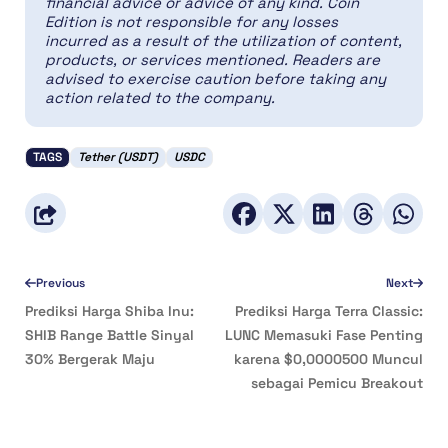
financial advice or advice of any kind. Coin
Edition is not responsible for any losses
incurred as a result of the utilization of content,
products, or services mentioned. Readers are
advised to exercise caution before taking any
action related to the company.
TAGS
Tether (USDT)
USDC
Previous
Next
Prediksi Harga Shiba Inu:
Prediksi Harga Terra Classic:
SHIB Range Battle Sinyal
LUNC Memasuki Fase Penting
30% Bergerak Maju
karena $0,0000500 Muncul
sebagai Pemicu Breakout