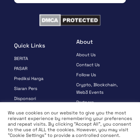
About
Quick Links
About Us
BERITA
Contact Us
PASAR
Follow Us
Prediksi Harga
Crypto, Blockchain,
Siaran Pers
Web3 Events
Disponsori
Partners
BELAJAR
Terms And Condition
We use cookies on our website to give you the most
relevant experience by remembering your preferences
Wawancara
Privacy Policy
and repeat visits. By clicking “Accept All”, you consent
to the use of ALL the cookies. However, you may visit
"Cookie Settings" to provide a controlled consent.