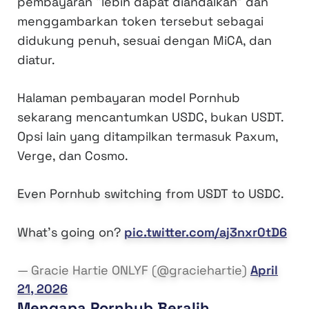
pembayaran “lebih dapat diandalkan” dan
menggambarkan token tersebut sebagai
didukung penuh, sesuai dengan MiCA, dan
diatur.
Halaman pembayaran model Pornhub
sekarang mencantumkan USDC, bukan USDT.
Opsi lain yang ditampilkan termasuk Paxum,
Verge, dan Cosmo.
Even Pornhub switching from USDT to USDC.
What’s going on?
pic.twitter.com/aj3nxr0tD6
— Gracie Hartie ONLYF (@graciehartie)
April
21, 2026
Mengapa Pornhub Beralih