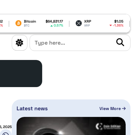
in
$64,831.17
XRP
$1.05
Dogecoin
0.57%
-1.36%
XRP
DOGE
Latest news
View More
6, 2025