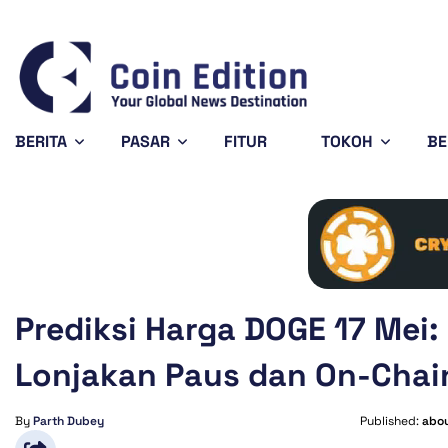
Solana
$73.46
Avalanche
$6.45
-0.69%
-2.74%
SOL
AVAX
BERITA
PASAR
FITUR
TOKOH
BE
Prediksi Harga DOGE 17 Mei
Lonjakan Paus dan On-Chain
By
Parth Dubey
Published:
abou