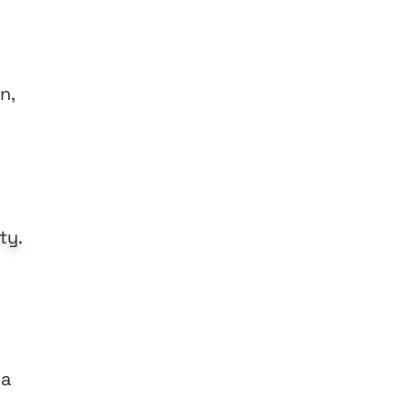
n,
ty.
ka