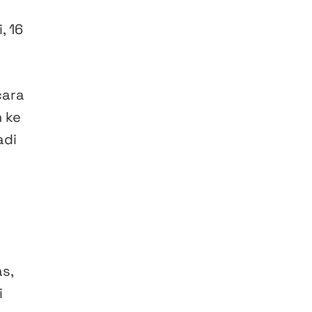
, 16
cara
n ke
adi
s,
i