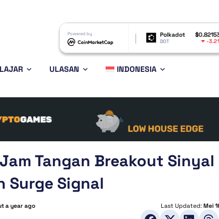
Shiba Inu
$0.000005
Powered by
Polkadot
$0.821532
Bitco
-3.54%
-3.21%
SHIB
DOT
BTC
LAJAR
ULASAN
INDONESIA
: Jam Tangan Breakout Sinyal
 Surge Signal
t a year ago
Last Updated:
Mei 1