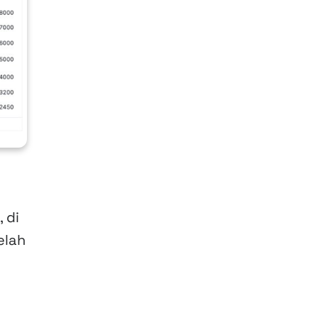
 di
elah