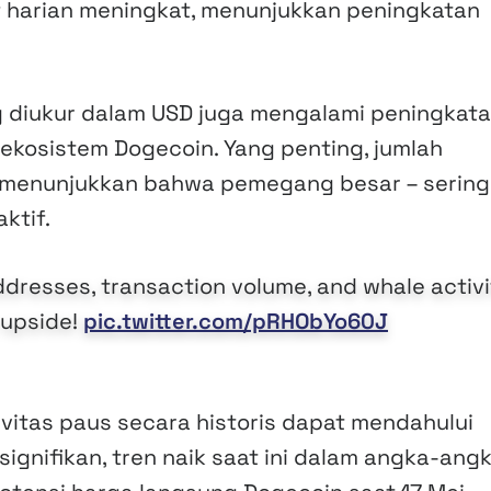
if harian meningkat, menunjukkan peningkatan
g diukur dalam USD juga mengalami peningkata
kosistem Dogecoin. Yang penting, jumlah
, menunjukkan bahwa pemegang besar – sering
ktif.
addresses, transaction volume, and whale activi
r upside!
pic.twitter.com/pRHObYo60J
vitas paus secara historis dapat mendahului
ignifikan, tren naik saat ini dalam angka-ang