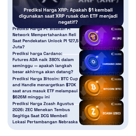
Prediksi Harga XRP: Apakah $1 kembali
digunakan saat XRP rusak dan ETF menjadi
negatif?
Prediksi Harga PI: Bisakah Pi
Network Mempertahankan Reli
Saat Pendekatan Unlock PI 127,5
Juta?
Prediksi harga Cardano:
Futures ADA naik 380% dalam
seminggu — apakah langkah
besar akhirnya akan datang?
Prediksi Harga Bitcoin: BTC Cup
and Handle menargetkan $70K
saat arus masuk ETF melampaui
$626M minggu ini
Prediksi Harga Zcash Agustus
2026: ZEC Menekan Tembus
Segitiga Saat DCG Membeli
Lokasi Pertambangan Nebraska