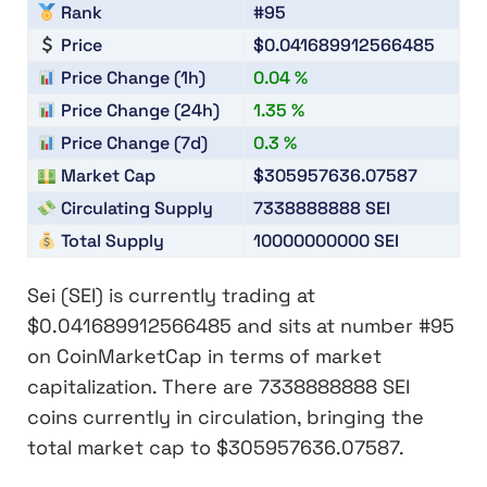
Rank
#95
Price
$0.041689912566485
Price Change (1h)
0.04 %
Price Change (24h)
1.35 %
Price Change (7d)
0.3 %
Market Cap
$305957636.07587
Circulating Supply
7338888888
SEI
Total Supply
10000000000
SEI
Sei (SEI)
is currently trading at
$0.041689912566485
and sits at number
#95
on CoinMarketCap in terms of market
capitalization. There are
7338888888 SEI
coins currently in circulation, bringing the
total market cap to
$305957636.07587
.