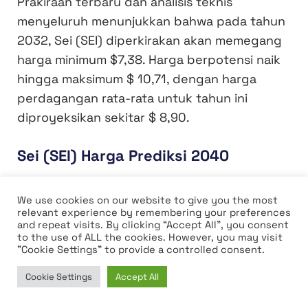
Prakiraan terbaru dan analisis teknis
menyeluruh menunjukkan bahwa pada tahun
2032, Sei (SEI) diperkirakan akan memegang
harga minimum $7,38. Harga berpotensi naik
hingga maksimum $ 10,71, dengan harga
perdagangan rata-rata untuk tahun ini
diproyeksikan sekitar $ 8,90.
Sei (SEI) Harga Prediksi 2040
Setelah analisis teknis terperinci, pada tahun
We use cookies on our website to give you the most
2040, Sei (SEI) diantisipasi untuk
relevant experience by remembering your preferences
mempertahankan harga minimum $47,76.
and repeat visits. By clicking “Accept All”, you consent
to the use of ALL the cookies. However, you may visit
Harga diproyeksikan berpotensi mencapai
"Cookie Settings" to provide a controlled consent.
maksimum $69,31, dengan harga
Cookie Settings
Accept All
perdagangan rata-rata yang diharapkan
Home
News
Market
Learn
untuk tahun ini diperkirakan sekitar $57,52.