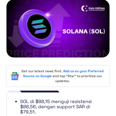
Get our latest news first.
Add us as your Preferred
Source on Google
and tap "Star" to prioritize our
updates.
SOL di $88,15 menguji resistensi
$88,56, dengan support SAR di
$79,51.