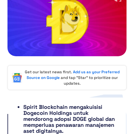
Get our latest news first.
Add us as your Preferred
Source on Google
and tap "Star" to prioritize our
updates.
Spirit Blockchain mengakuisisi
Dogecoin Holdings untuk
mendorong adopsi DOGE global dan
memperluas penawaran manajemen
aset digitalnya.