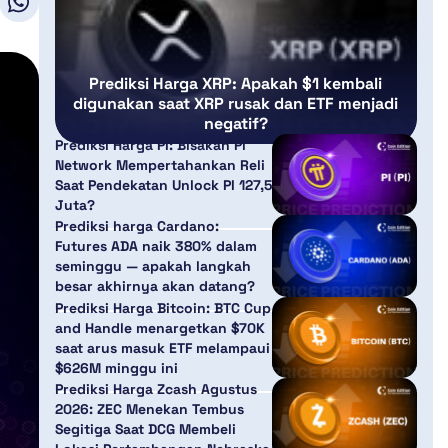
Prediksi Harga XRP: Apakah $1 kembali
digunakan saat XRP rusak dan ETF menjadi
negatif?
Prediksi Harga PI: Bisakah Pi
Network Mempertahankan Reli
Saat Pendekatan Unlock PI 127,5
Juta?
Prediksi harga Cardano:
Futures ADA naik 380% dalam
seminggu — apakah langkah
besar akhirnya akan datang?
Prediksi Harga Bitcoin: BTC Cup
and Handle menargetkan $70K
saat arus masuk ETF melampaui
$626M minggu ini
Prediksi Harga Zcash Agustus
2026: ZEC Menekan Tembus
Segitiga Saat DCG Membeli