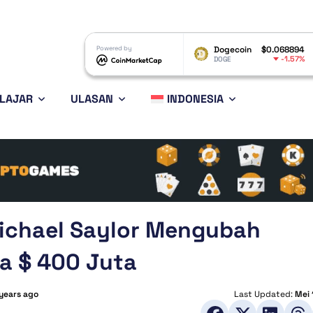
RP
$1.04
Powered by
Dogecoin
$0.068894
Ethereum
-2.52%
-1.57%
RP
DOGE
ETH
LAJAR
ULASAN
INDONESIA
Michael Saylor Mengubah
a $ 400 Juta
 years ago
Last Updated:
Mei 