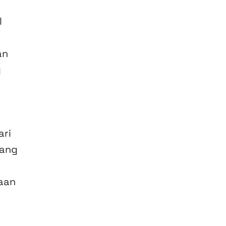
l
an
g
ari
yang
yaan