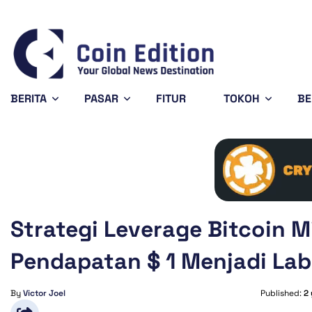
Bitcoin
$64,316.12
X
-0.48%
BTC
X
BERITA
PASAR
FITUR
TOKOH
BE
Strategi Leverage Bitcoin 
Pendapatan $ 1 Menjadi Lab
By
Victor Joel
Published:
2