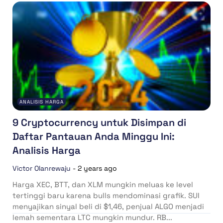
ANALISIS HARGA
9 Cryptocurrency untuk Disimpan di
Daftar Pantauan Anda Minggu Ini:
Analisis Harga
Victor Olanrewaju
-
2 years ago
Harga XEC, BTT, dan XLM mungkin meluas ke level
tertinggi baru karena bulls mendominasi grafik. SUI
menyajikan sinyal beli di $1,46, penjual ALGO menjadi
lemah sementara LTC mungkin mundur. RB...