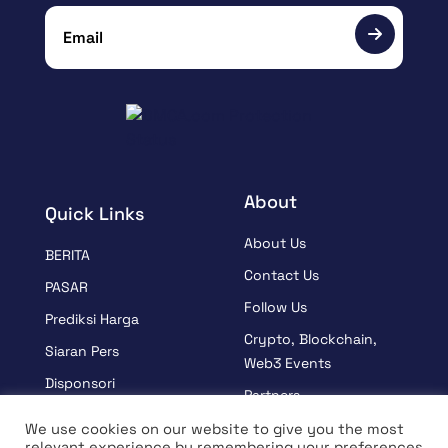
About
Quick Links
About Us
BERITA
Contact Us
PASAR
Follow Us
Prediksi Harga
Crypto, Blockchain,
Siaran Pers
Web3 Events
Disponsori
Partners
BELAJAR
Terms And Condition
We use cookies on our website to give you the most
Wawancara
relevant experience by remembering your preferences