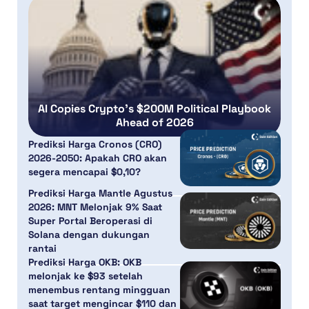
AI Copies Crypto’s $200M Political Playbook
Ahead of 2026
Prediksi Harga Cronos (CRO)
2026-2050: Apakah CRO akan
segera mencapai $0,10?
Prediksi Harga Mantle Agustus
2026: MNT Melonjak 9% Saat
Super Portal Beroperasi di
Solana dengan dukungan
rantai
Prediksi Harga OKB: OKB
melonjak ke $93 setelah
menembus rentang mingguan
saat target mengincar $110 dan