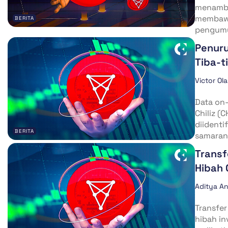
menamba
membawa
BERITA
pengumu
Penuru
Tiba-t
Victor Ol
Data on
Chiliz (
diidenti
BERITA
samaran
Transf
Hibah O
Aditya A
Transfer
hibah in