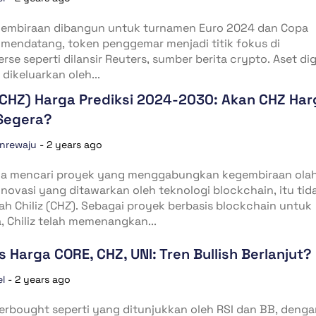
gembiraan dibangun untuk turnamen Euro 2024 dan Copa
mendatang, token penggemar menjadi titik fokus di
rse seperti dilansir Reuters, sumber berita crypto. Aset dig
 dikeluarkan oleh...
 (CHZ) Harga Prediksi 2024-2030: Akan CHZ Har
 Segera?
anrewaju
-
2 years ago
da mencari proyek yang menggabungkan kegembiraan ola
novasi yang ditawarkan oleh teknologi blockchain, itu tid
lah Chiliz (CHZ). Sebagai proyek berbasis blockchain untuk
, Chiliz telah memenangkan...
is Harga CORE, CHZ, UNI: Tren Bullish Berlanjut?
el
-
2 years ago
erbought seperti yang ditunjukkan oleh RSI dan BB, denga