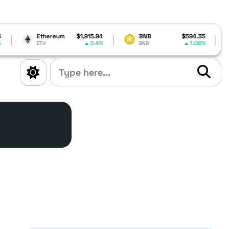
hereum
$1,915.94
BNB
$594.35
Cardano
0.4%
1.08%
H
BNB
ADA