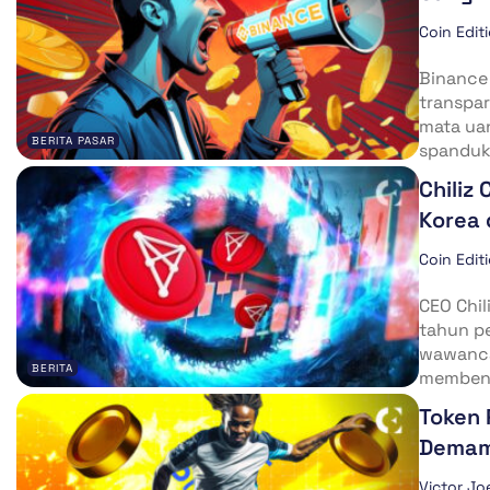
Coin Edit
Binance
transpa
mata ua
BERITA PASAR
spanduk 
Chiliz
Korea 
Coin Edit
CEO Chil
tahun p
wawancar
BERITA
membent
Token 
Demam
Victor Jo