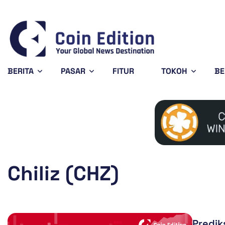
Bitcoin
$64,956.32
0.64%
BTC
BERITA
PASAR
FITUR
TOKOH
BE
Chiliz (CHZ)
Predik