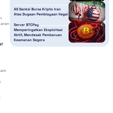
AS Sanksi Bursa Kripto Iran
Atas Dugaan Pembiayaan Ilegal
n
karan
Server BTCPay
Memperingatkan Eksploitasi
Aktif, Mendesak Pembaruan
Keamanan Segera
ar
enam
k
a