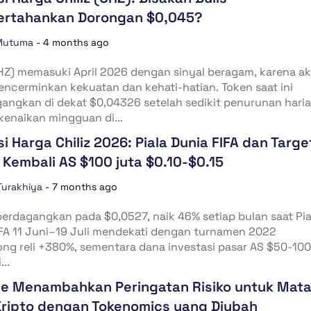
rtahankan Dorongan $0,045?
Mutuma
-
4 months ago
CHZ) memasuki April 2026 dengan sinyal beragam, karena ak
ncerminkan kekuatan dan kehati-hatian. Token saat ini
angkan di dekat $0,04326 setelah sedikit penurunan haria
enaikan mingguan di...
si Harga Chiliz 2026: Piala Dunia FIFA dan Targe
Kembali AS $100 juta $0.10-$0.15
Turakhiya
-
7 months ago
iperdagangkan pada $0,0527, naik 46% setiap bulan saat Pia
FA 11 Juni–19 Juli mendekati dengan turnamen 2022
g reli +380%, sementara dana investasi pasar AS $50-100
..
e Menambahkan Peringatan Risiko untuk Mat
ripto dengan Tokenomics yang Diubah