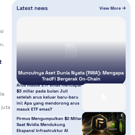
Latest news
View More
si
n.
t
Munculnya Aset Dunia Nyata (RWA): Mengapa
TradFi Bergerak On-Chain
Arus masuk ETF emas mencapai
$3 miliar pada bulan Juli
la
setelah arus keluar baru-baru
ini: Apa yang mendorong arus
 juta
masuk ETF emas?
Firmus Mengumpulkan $2 Miliar
a
Saat Nvidia Mendukung
Ekspansi Infrastruktur AI