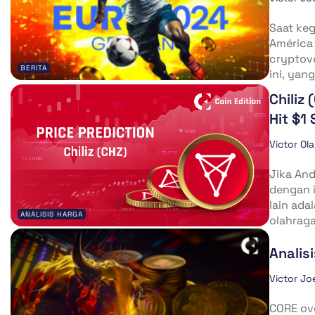
Saat ke
América 
cryptove
BERITA
ini, yang
Chiliz
Hit $1
Victor Ol
Jika An
dengan i
lain ada
ANALISIS HARGA
olahraga
Analis
Victor Jo
CORE ov