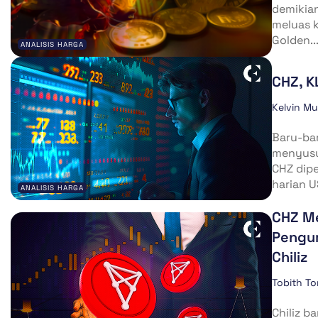
demikia
meluas 
Golden..
ANALISIS HARGA
CHZ, K
Kelvin M
Baru-bar
menyusul
CHZ dip
harian U
ANALISIS HARGA
CHZ M
Pengum
Chiliz
Tobith T
Chiliz b