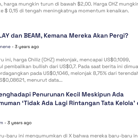
n, harga mungkin turun di bawah $2,00. Harga CHZ mungki
ke $ 0,15 di tengah meningkatnya momentum kenaikan.
.
LAY dan BEAM, Kemana Mereka Akan Pergi?
unene
-
3 years ago
u ini, harga Chiliz (CHZ) melonjak, mencapai US$0,1099,
 pembalikan bullish dari US$0,7. Pada saat berita ini dimua
erdagangkan pada US$0,1046, melonjak 8,75% dari terenda
S$0,08621, menurut data...
enghadapi Penurunan Kecil Meskipun Ada
uman ‘Tidak Ada Lagi Rintangan Tata Kelola’ 
om
-
3 years ago
aru-baru ini mengumumkan di X bahwa mereka baru-baru in