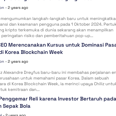
ion
-
2 years ago
 mengumumkan langkah-langkah baru untuk meningkatka
ransi dan keamanan pengguna pada 1 Oktober 2024. Pertu
ng kripto terkemuka di dunia sekarang akan menampilkan
peringatan risiko dan pemberitahuan pop-up...
 CEO Merencanakan Kursus untuk Dominasi Pas
di Korea Blockchain Week
ion
-
2 years ago
iz Alexandre Dreyfus baru-baru ini membahas perjalanan 
erusahaan untuk memahami pasar Korea. Dalam sebuah
a di Korea Blockchain Week, ia merinci upaya Chiliz untu
uk kemitraan dan...
Penggemar Reli karena Investor Bertaruh pad
 Sepak Bola
el
-
2 years ago