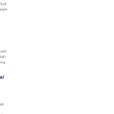
ntuk
alam
juan
lah
ama
ai
gai