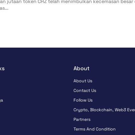
kan jutaan token CHZ telah menimbulkan kecemasan besar 
s...
ks
About
About Us
Contact Us
ga
Follow Us
Crypto, Blockchain, Web3 Eve
Partners
Terms And Condition