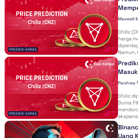
Mempe
Maxwell 
Chiliz (
harga me
diperdag
PREDIKSI HARGA
Namun, k
Predik
Masuk 
Parshwa 
Chiliz d
Dunia FI
mendoron
PREDIKSI HARGA
ekspansi.
Binanc
Uang K