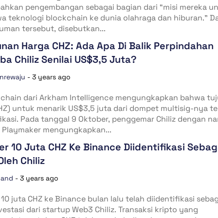
hkan pengembangan sebagai bagian dari “misi mereka u
 teknologi blockchain ke dunia olahraga dan hiburan.” D
man tersebut, disebutkan...
nan Harga CHZ: Ada Apa Di Balik Perpindahan
iba Chiliz Senilai US$3,5 Juta?
anrewaju
-
3 years ago
-chain dari Arkham Intelligence mengungkapkan bahwa tu
CHZ) untuk menarik US$3,5 juta dari dompet multisig-nya te
fikasi. Pada tanggal 9 Oktober, penggemar Chiliz dengan n
 Playmaker mengungkapkan...
er 10 Juta CHZ Ke Binance Diidentifikasi Sebag
leh Chiliz
nand
-
3 years ago
 10 juta CHZ ke Binance bulan lalu telah diidentifikasi seba
vestasi dari startup Web3 Chiliz. Transaksi kripto yang