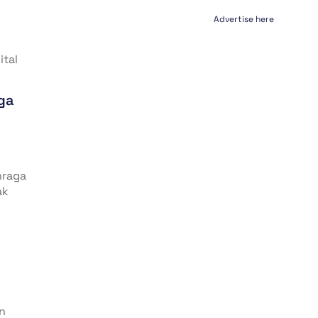
Advertise here
ital
ga
hraga
ak
n