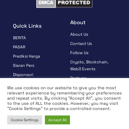
About
Quick Links
About Us
BERITA
Contact Us
PASAR
Follow Us
Prediksi Harga
Crypto, Blockchain,
Siaran Pers
Web3 Events
Disponsori
Partners
BELAJAR
Terms And Condition
We use cookies on our website to give you the most
relevant experience by remembering your preferences
Wawancara
Privacy Policy
and repeat visits. By clicking “Accept All”, you consent
to the use of ALL the cookies. However, you may visit
"Cookie Settings" to provide a controlled consent.
© Hak Cipta 2026 Semua Hak Dilindungi Undang-Undang |
Cookie Settings
Accept All
Coin Edition
Home
News
Market
Learn