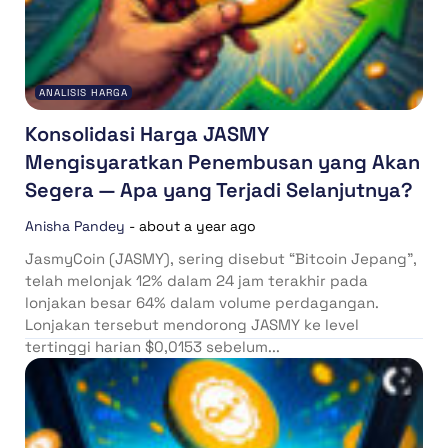
ANALISIS HARGA
Konsolidasi Harga JASMY
Mengisyaratkan Penembusan yang Akan
Segera — Apa yang Terjadi Selanjutnya?
Anisha Pandey
-
about a year ago
JasmyCoin (JASMY), sering disebut “Bitcoin Jepang”,
telah melonjak 12% dalam 24 jam terakhir pada
lonjakan besar 64% dalam volume perdagangan.
Lonjakan tersebut mendorong JASMY ke level
tertinggi harian $0,0153 sebelum...