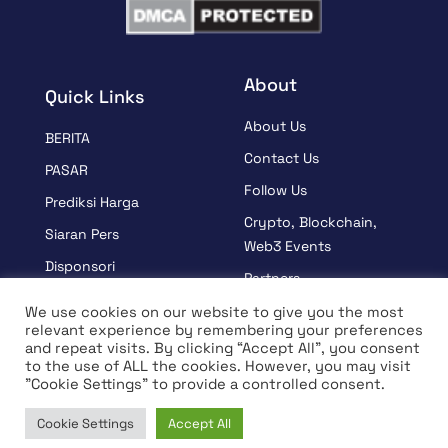
About
Quick Links
About Us
BERITA
Contact Us
PASAR
Follow Us
Prediksi Harga
Crypto, Blockchain,
Siaran Pers
Web3 Events
Disponsori
Partners
BELAJAR
Terms And Condition
We use cookies on our website to give you the most
relevant experience by remembering your preferences
Wawancara
Privacy Policy
and repeat visits. By clicking “Accept All”, you consent
to the use of ALL the cookies. However, you may visit
"Cookie Settings" to provide a controlled consent.
© Hak Cipta 2026 Semua Hak Dilindungi Undang-Undang |
Cookie Settings
Accept All
Coin Edition
Home
News
Market
Learn