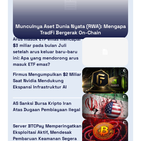
Munculnya Aset Dunia Nyata (RWA): Mengapa
TradFi Bergerak On-Chain
Arus masuk ETF emas mencapai
$3 miliar pada bulan Juli
setelah arus keluar baru-baru
ini: Apa yang mendorong arus
masuk ETF emas?
Firmus Mengumpulkan $2 Miliar
Saat Nvidia Mendukung
Ekspansi Infrastruktur AI
AS Sanksi Bursa Kripto Iran
Atas Dugaan Pembiayaan Ilegal
Server BTCPay Memperingatkan
Eksploitasi Aktif, Mendesak
Pembaruan Keamanan Segera