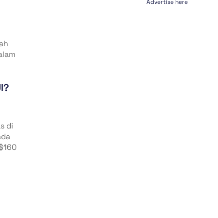
Advertise here
lah
alam
I?
s di
ada
$160