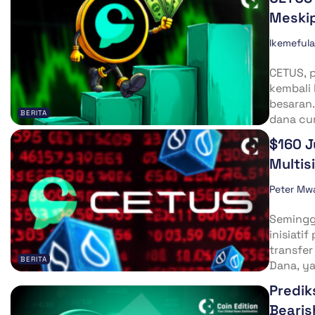
Meski
Ikemeful
CETUS, p
kembali 
besaran.
BERITA
dana cur
$160 J
Multis
Peter Mw
Semingg
inisiati
transfer
BERITA
Dana, ya
Predik
Beari