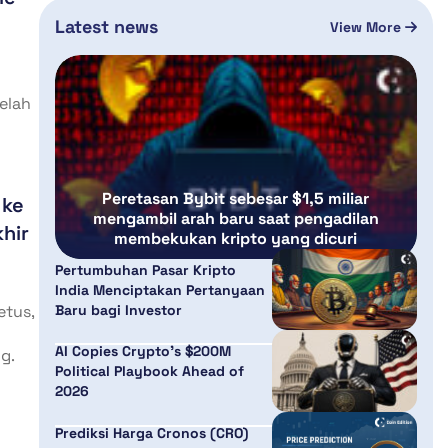
Latest news
View More
telah
Peretasan Bybit sebesar $1,5 miliar
 ke
mengambil arah baru saat pengadilan
hir
membekukan kripto yang dicuri
Pertumbuhan Pasar Kripto
India Menciptakan Pertanyaan
Baru bagi Investor
etus,
AI Copies Crypto’s $200M
g.
Political Playbook Ahead of
2026
Prediksi Harga Cronos (CRO)