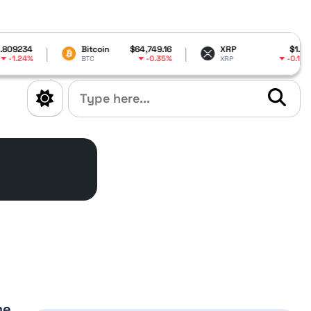
Bitcoin
$64,749.16
XRP
$1.03
-0.35%
-0.15%
BTC
XRP
me