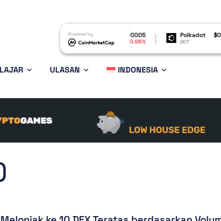
$6.47
Shiba Inu
Powered by
$0.000005
Polkadot
$0.809234
-1.03%
-0.98%
-1.24%
SHIB
DOT
LAJAR
ULASAN
INDONESIA
)
Melonjak ke 10 DEX Teratas berdasarkan Volu