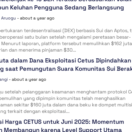
pun Keluhan Pengguna Sedang Berlangsung
a Aruogu
-
about a year ago
ertukaran terdesentralisasi (DEX) berbasis Sui dan Aptos, 
beroperasi satu bulan setelah mengalami peretasan besar-
 Menurut laporan, platform tersebut memulihkan $162 juta
ian dan menerima pinjaman $30...
uta dalam Dana Eksploitasi Cetus Dipindahkan
ig saat Pemungutan Suara Komunitas Sui Berak
angi
-
about a year ago
u setelah pelanggaran keamanan menghantam protokol C
f pemulihan yang dipimpin komunitas telah menghasilkan
 aman sekitar $160 juta dalam dana beku ke dompet multisi
ng terkait dengan eksploitasi...
si Harga CETUS untuk Juni 2025: Momentum
sh Membangun karena Level Support Utama