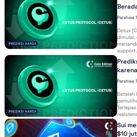
Berada
Parshwa 
Cetus (C
dimulai,
menanda
PREDIKSI HARGA
support.
Predik
karena
Parshwa 
Setelah 
pemuliha
Terlepas
PREDIKSI HARGA
resistens
Sui me
$10 ju