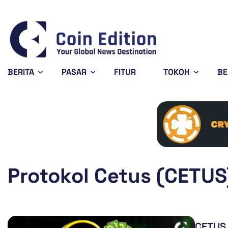
$0.197417
Solana
$76.15
Avalanche
-1.13%
1.85%
SOL
AVAX
BERITA
PASAR
FITUR
TOKOH
BE
Protokol Cetus (CETUS
CETUS 