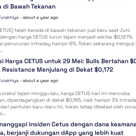
 di Bawah Tekanan
Turakhiya
-
about a year ago
ETUS) telah berada di bawah tekanan jual baru saat Juni
 dengan harga CETUS turun tajam menjadi sekitar $0,1279,
i penurunan intraday hampir 6%. Token sekarang menguji 
..
si Harga CETUS untuk 29 Mei: Bulls Bertahan $
 Resistance Menjulang di Dekat $0,172
Turakhiya
-
about a year ago
koreksi tajam minggu lalu, harga CETUS hari ini mencoba
n, diperdagangkan di dekat $0,165, naik hampir 3% intrada
 dari pantulan baru-baru ini, token tetap dibatasi oleh zona
i...
nanggapi insiden Cetus dengan dana keaman
ta, berjanji dukungan dApp yang lebih kuat