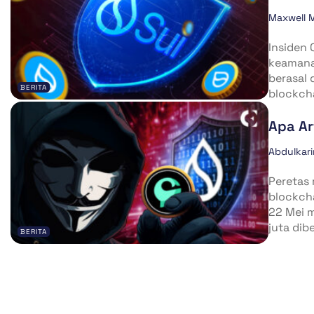
Maxwell 
Insiden 
keamanan
berasal 
BERITA
blockch
Apa Ar
Abdulkar
Peretas 
blockcha
22 Mei 
juta dib
BERITA