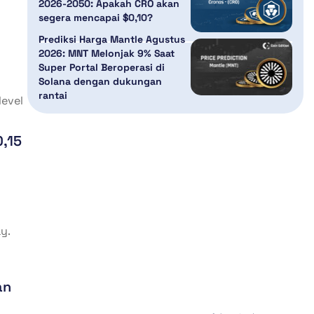
2026-2050: Apakah CRO akan
segera mencapai $0,10?
Prediksi Harga Mantle Agustus
2026: MNT Melonjak 9% Saat
Super Portal Beroperasi di
Solana dengan dukungan
rantai
level
0,15
y.
an