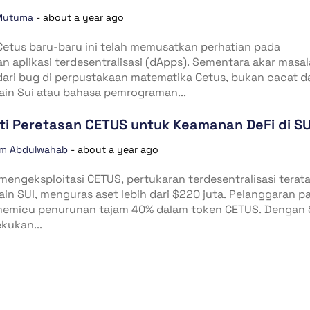
Mutuma
-
about a year ago
Cetus baru-baru ini telah memusatkan perhatian pada
 aplikasi terdesentralisasi (dApps). Sementara akar masa
dari bug di perpustakaan matematika Cetus, bukan cacat d
ain Sui atau bahasa pemrograman...
ti Peretasan CETUS untuk Keamanan DeFi di SU
im Abdulwahab
-
about a year ago
mengeksploitasi CETUS, pertukaran terdesentralisasi terata
in SUI, menguras aset lebih dari $220 juta. Pelanggaran p
memicu penurunan tajam 40% dalam token CETUS. Dengan 
ekukan...