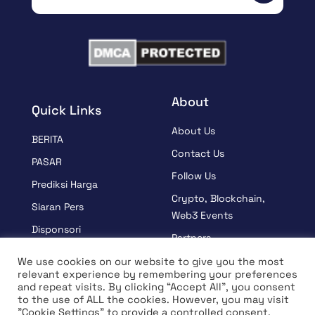
About
Quick Links
About Us
BERITA
Contact Us
PASAR
Follow Us
Prediksi Harga
Crypto, Blockchain,
Siaran Pers
Web3 Events
Disponsori
Partners
BELAJAR
Terms And Condition
We use cookies on our website to give you the most
Wawancara
relevant experience by remembering your preferences
Privacy Policy
and repeat visits. By clicking “Accept All”, you consent
to the use of ALL the cookies. However, you may visit
"Cookie Settings" to provide a controlled consent.