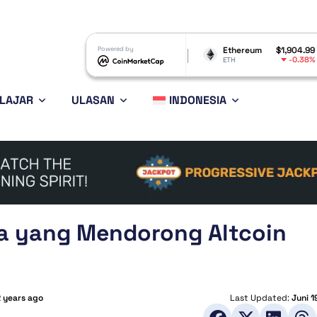
Dogecoin
$0.069227
Powered by
Ethereum
$1,904.99
BNB
-0.92%
-0.38%
DOGE
ETH
BNB
LAJAR
ULASAN
INDONESIA
Apa yang Mendorong Altcoin
2 years ago
Last Updated:
Juni 1