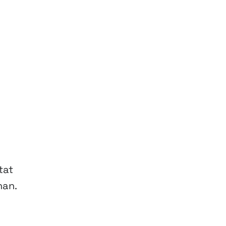
tat
nan.