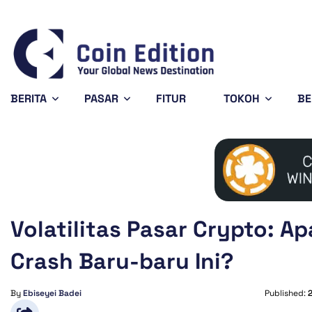
Bitcoin
$64,288.66
XRP
$1.03
-0.87%
-2.2%
BTC
XRP
BERITA
PASAR
FITUR
TOKOH
BE
Volatilitas Pasar Crypto: 
Crash Baru-baru Ini?
By
Ebiseyei Badei
Published: