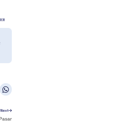
ere
a
Next
Pasar