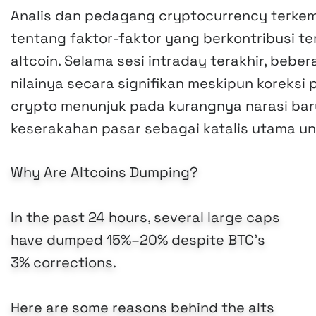
Analis dan pedagang cryptocurrency terke
tentang faktor-faktor yang berkontribusi te
altcoin. Selama sesi intraday terakhir, beber
nilainya secara signifikan meskipun koreksi p
crypto menunjuk pada kurangnya narasi bar
keserakahan pasar sebagai katalis utama u
Why Are Altcoins Dumping?
In the past 24 hours, several large caps
have dumped 15%–20% despite BTC's
3% corrections.
Here are some reasons behind the alts