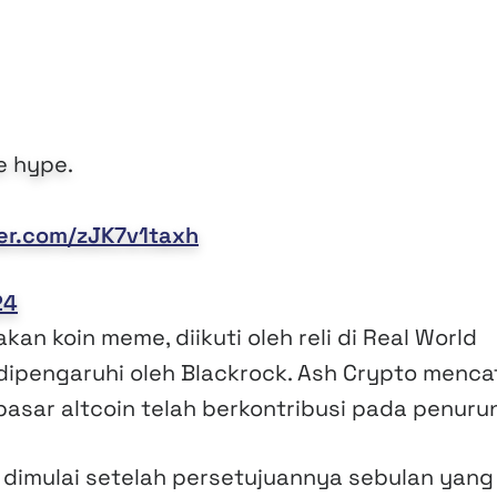
e hype.
ter.com/zJK7v1taxh
24
an koin meme, diikuti oleh reli di Real World
dipengaruhi oleh Blackrock. Ash Crypto menca
asar altcoin telah berkontribusi pada penuru
 dimulai setelah persetujuannya sebulan yang