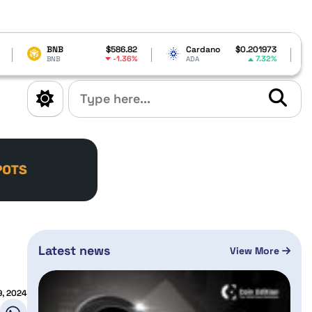
$586.82
Cardano
$0.201973
Solana
-1.36%
7.32%
ADA
SOL
Latest news
View More
9, 2024