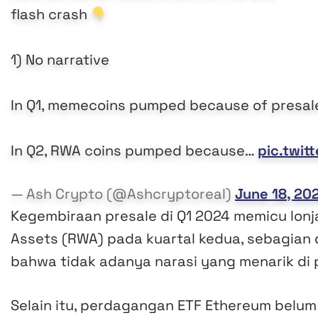
flash crash
1) No narrative
In Q1, memecoins pumped because of presal
In Q2, RWA coins pumped because…
pic.twit
— Ash Crypto (@Ashcryptoreal)
June 18, 20
Kegembiraan presale di Q1 2024 memicu lonjak
Assets (RWA) pada kuartal kedua, sebagian 
bahwa tidak adanya narasi yang menarik di p
Selain itu, perdagangan ETF Ethereum belum