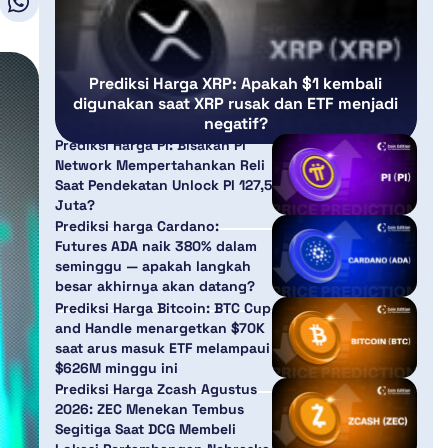
Prediksi Harga XRP: Apakah $1 kembali
digunakan saat XRP rusak dan ETF menjadi
negatif?
Prediksi Harga PI: Bisakah Pi
Network Mempertahankan Reli
Saat Pendekatan Unlock PI 127,5
Juta?
Prediksi harga Cardano:
Futures ADA naik 380% dalam
seminggu — apakah langkah
besar akhirnya akan datang?
Prediksi Harga Bitcoin: BTC Cup
and Handle menargetkan $70K
saat arus masuk ETF melampaui
$626M minggu ini
Prediksi Harga Zcash Agustus
2026: ZEC Menekan Tembus
Segitiga Saat DCG Membeli