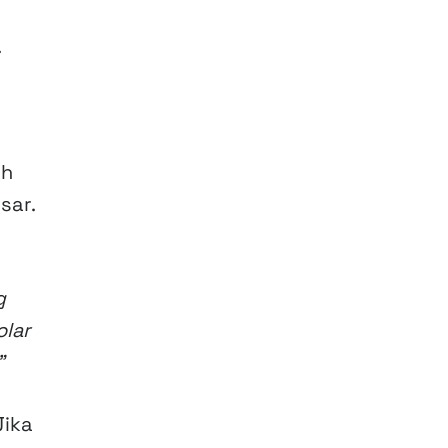
.
eh
sar.
g
lar
”
Jika