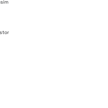
usim
stor