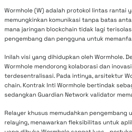
Wormhole (W) adalah protokol lintas ranta
memungkinkan komunikasi tanpa batas antar
mana jaringan blockchain tidak lagi terisol
pengembang dan pengguna untuk memanfaatka
Inilah visi yang dihidupkan oleh Wormhole.
Wormhole mendorong kolaborasi dan inovasi
terdesentralisasi. Pada intinya, arsitektu
chain. Kontrak Inti Wormhole bertindak sebag
sedangkan Guardian Network validator mema
Relayer khusus memudahkan pengembang u
relaying, menawarkan fleksibilitas untuk apl
yang dibuka Wormhole sangat luas—pertukaran