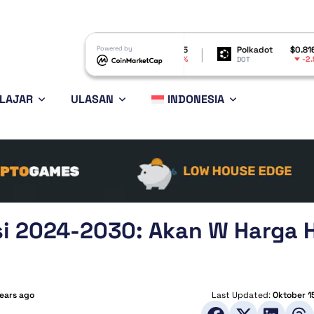
Shiba Inu
$0.000005
Powered by
Polkadot
$0.816118
-4.99%
-2.98%
SHIB
DOT
LAJAR
ULASAN
INDONESIA
i 2024-2030: Akan W Harga H
years ago
Last Updated:
Oktober 1