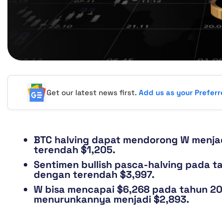
Get our latest news first.
Add us as your Prefer
BTC halving dapat mendorong W menjad
terendah $1,205.
Sentimen bullish pasca-halving pada 
dengan terendah $3,997.
W bisa mencapai $6,268 pada tahun 203
menurunkannya menjadi $2,893.