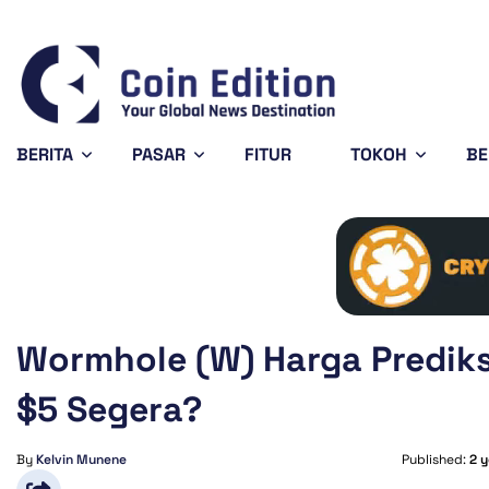
9888
Solana
$72.64
Avalanche
$6.39
.49%
-1.62%
-4.15%
SOL
AVAX
BERITA
PASAR
FITUR
TOKOH
BE
Wormhole (W) Harga Prediks
$5 Segera?
By
Kelvin Munene
Published:
2 