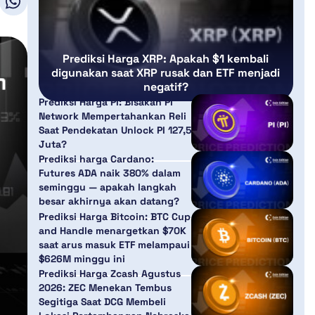
Prediksi Harga XRP: Apakah $1 kembali
digunakan saat XRP rusak dan ETF menjadi
negatif?
Prediksi Harga PI: Bisakah Pi
Network Mempertahankan Reli
Saat Pendekatan Unlock PI 127,5
Juta?
Prediksi harga Cardano:
Futures ADA naik 380% dalam
seminggu — apakah langkah
besar akhirnya akan datang?
Prediksi Harga Bitcoin: BTC Cup
and Handle menargetkan $70K
saat arus masuk ETF melampaui
$626M minggu ini
Prediksi Harga Zcash Agustus
2026: ZEC Menekan Tembus
Segitiga Saat DCG Membeli