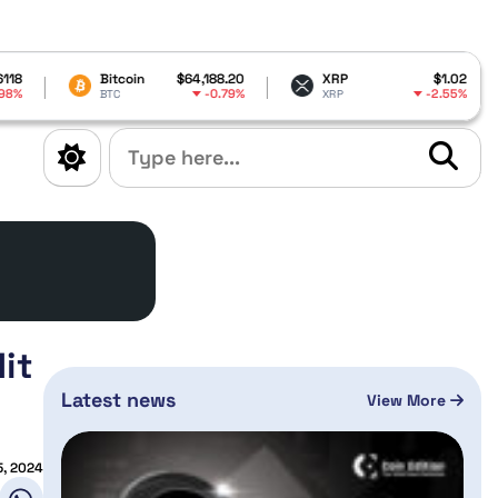
Bitcoin
$64,188.20
XRP
$1.02
Dogecoi
-0.79%
-2.55%
BTC
XRP
DOGE
it
Latest news
View More
5, 2024