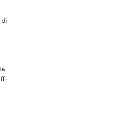
 di
ia
ff-
s