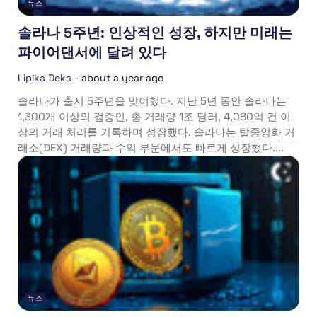
뉴스
솔라나 5주년: 인상적인 성장, 하지만 미래는
파이어댄서에 달려 있다
Lipika Deka
-
about a year ago
솔라나가 출시 5주년을 맞이했다. 지난 5년 동안 솔라나는
1,300개 이상의 검증인, 총 거래량 1조 달러, 4,080억 건 이
상의 거래 처리를 기록하며 성장했다. 솔라나는 탈중앙화 거
래소(DEX) 거래량과 수익 부문에서도 빠르게 성장했다....
뉴스