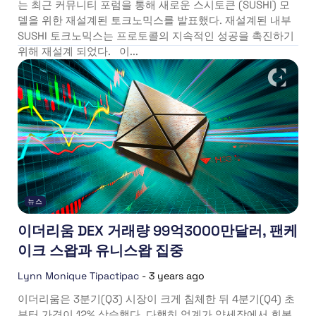
는 최근 커뮤니티 포럼을 통해 새로운 스시토큰 (SUSHI) 모
델을 위한 재설계된 토크노믹스를 발표했다. 재설계된 내부
SUSHI 토크노믹스는 프로토콜의 지속적인 성공을 촉진하기
위해 재설계 되었다. 이...
뉴스
이더리움 DEX 거래량 99억3000만달러, 팬케
이크 스왑과 유니스왑 집중
Lynn Monique Tipactipac
-
3 years ago
이더리움은 3분기(Q3) 시장이 크게 침체한 뒤 4분기(Q4) 초
부터 가격이 12% 상승했다. 다행히 업계가 약세장에서 회복