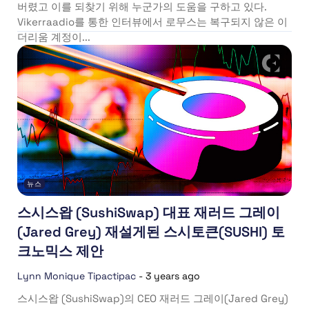
버렸고 이를 되찾기 위해 누군가의 도움을 구하고 있다.
Vikerraadio를 통한 인터뷰에서 로무스는 복구되지 않은 이
더리움 계정이...
뉴스
스시스왑 (SushiSwap) 대표 재러드 그레이
(Jared Grey) 재설게된 스시토큰(SUSHI) 토
크노믹스 제안
Lynn Monique Tipactipac
-
3 years ago
스시스왑 (SushiSwap)의 CEO 재러드 그레이(Jared Grey)