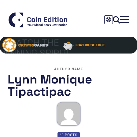
AUTHOR NAME
Lynn Monique
Tipactipac
11 POSTS