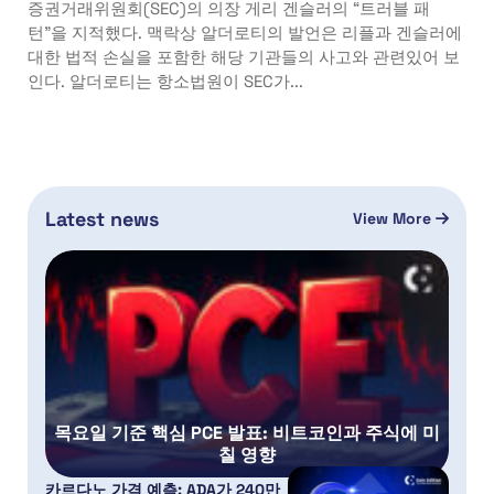
증권거래위원회(SEC)의 의장 게리 겐슬러의 “트러블 패
턴”을 지적했다. 맥락상 알더로티의 발언은 리플과 겐슬러에
대한 법적 손실을 포함한 해당 기관들의 사고와 관련있어 보
인다. 알더로티는 항소법원이 SEC가...
Latest news
View More
목요일 기준 핵심 PCE 발표: 비트코인과 주식에 미
칠 영향
카르다노 가격 예측: ADA가 240만