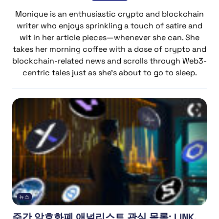
Monique is an enthusiastic crypto and blockchain
writer who enjoys sprinkling a touch of satire and
wit in her article pieces—whenever she can. She
takes her morning coffee with a dose of crypto and
blockchain-related news and scrolls through Web3-
centric tales just as she's about to go to sleep.
뉴스
주간 암호화폐 애널리스트 관심 목록: LINK,