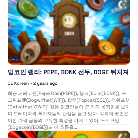
뉴스
밈코인 랠리: PEPE, BONK 선두, DOGE 뒤처져
CE Korean
-
2 years ago
최근 페페코인(Pepe Coin(PEPE)), 봉크(Bonk(BONK)), 도
그위프햇(Dogwifhat(WIF)), 팝캣(Popcat(SOL)), 캣위프햇
(Catwifhat(CWIF)) 같은 밈코인들이 큰 가격 움직임을 보이
며 트레이더와 투자자들의 관심을 끌고 있다. 각각의 코인은
이번 가격 급등의 고유한 특성을 가지고 있어, 도지코인
(Dogecoin(DOGE))도 이 흐름을...