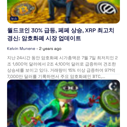
뉴스
월드코인 30% 급등, 페페 상승, XRP 최고치
경신: 암호화폐 시장 업데이트
Kelvin Munene
-
2 years ago
지난 24시간 동안 암호화폐 시가총액은 7월 7일 최저치인 2
조 1,600억 달러에서 2조 4,100억 달러로 급증하며 견조한
상승세를 보이고 있다. 거래량이 15% 이상 급증하여 971억
7,000만 달러를 기록하면서 주요 암호화폐인 BTC,...