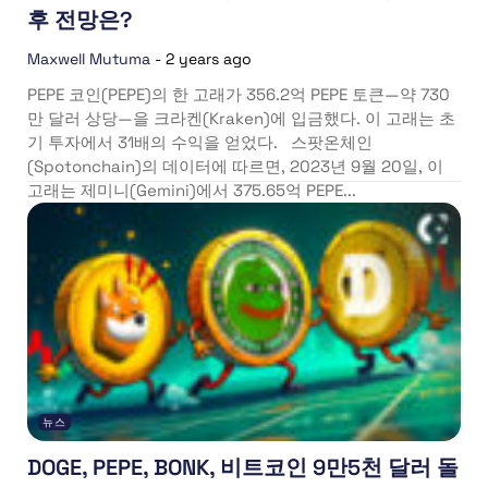
후 전망은?
Maxwell Mutuma
-
2 years ago
PEPE 코인(PEPE)의 한 고래가 356.2억 PEPE 토큰—약 730
만 달러 상당—을 크라켄(Kraken)에 입금했다. 이 고래는 초
기 투자에서 31배의 수익을 얻었다. 스팟온체인
(Spotonchain)의 데이터에 따르면, 2023년 9월 20일, 이
고래는 제미니(Gemini)에서 375.65억 PEPE...
뉴스
DOGE, PEPE, BONK, 비트코인 9만5천 달러 돌