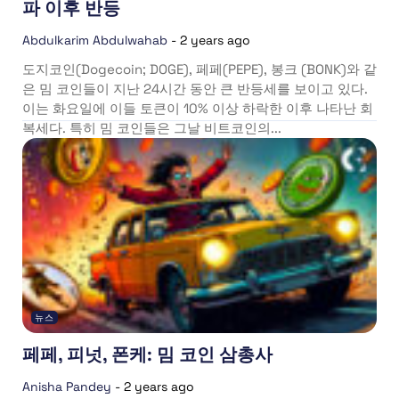
파 이후 반등
Abdulkarim Abdulwahab
-
2 years ago
도지코인(Dogecoin; DOGE), 페페(PEPE), 봉크 (BONK)와 같
은 밈 코인들이 지난 24시간 동안 큰 반등세를 보이고 있다.
이는 화요일에 이들 토큰이 10% 이상 하락한 이후 나타난 회
복세다. 특히 밈 코인들은 그날 비트코인의...
뉴스
페페, 피넛, 폰케: 밈 코인 삼총사
Anisha Pandey
-
2 years ago