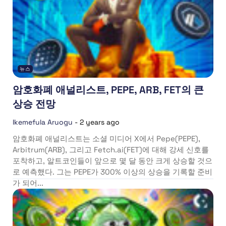
뉴스
암호화폐 애널리스트, PEPE, ARB, FET의 큰
상승 전망
Ikemefula Aruogu
-
2 years ago
암호화폐 애널리스트는 소셜 미디어 X에서 Pepe(PEPE),
Arbitrum(ARB), 그리고 Fetch.ai(FET)에 대해 강세 신호를
포착하고, 알트코인들이 앞으로 몇 달 동안 크게 상승할 것으
로 예측했다. 그는 PEPE가 300% 이상의 상승을 기록할 준비
가 되어...