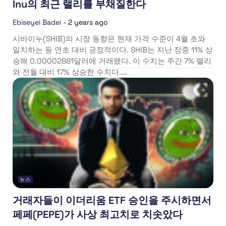
Inu의 최근 랠리를 부채질한다
Ebiseyei Badei
-
2 years ago
시바이누(SHIB)의 시장 동향은 현재 가격 수준이 4월 초와
일치하는 등 연초 대비 긍정적이다. SHIB는 지난 장중 11% 상
승해 0.00002881달러에 거래됐다. 이 수치는 주간 7% 랠리
와 전월 대비 17% 상승한 수치다....
뉴스
거래자들이 이더리움 ETF 승인을 주시하면서
페페(PEPE)가 사상 최고치로 치솟았다