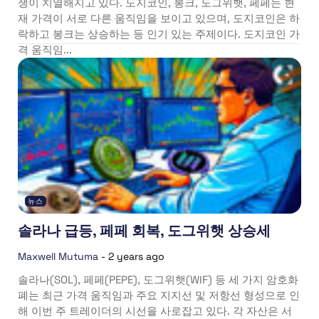
쟁이 치열해지고 있다. 도지코인, 봉크, 도그위햇, 페페는 현
재 가격이 서로 다른 움직임을 보이고 있으며, 도지코인은 하
락하고 봉크는 상승하는 등 인기 있는 주제이다. 도지코인 가
격 움직임...
뉴스
솔라나 급등, 페페 회복, 도그위햇 상승세
Maxwell Mutuma
-
2 years ago
솔라나(SOL), 페페(PEPE), 도그위햇(WIF) 등 세 가지 암호화
폐는 최근 가격 움직임과 주요 지지선 및 저항선 형성으로 인
해 이번 주 트레이더의 시선을 사로잡고 있다. 각 자산은 서