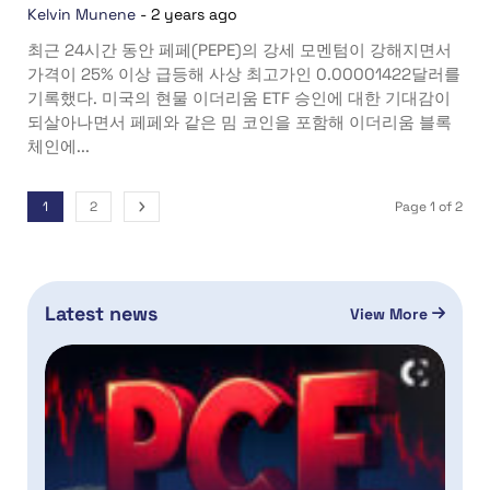
Kelvin Munene
-
2 years ago
최근 24시간 동안 페페(PEPE)의 강세 모멘텀이 강해지면서
가격이 25% 이상 급등해 사상 최고가인 0.00001422달러를
기록했다. 미국의 현물 이더리움 ETF 승인에 대한 기대감이
되살아나면서 페페와 같은 밈 코인을 포함해 이더리움 블록
체인에...
1
2
Page 1 of 2
Latest news
View More