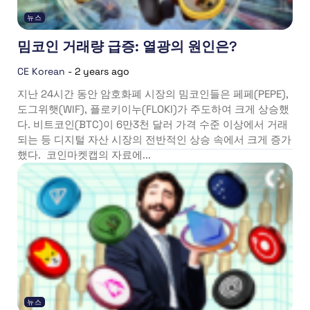
뉴스
밈코인 거래량 급증: 열광의 원인은?
CE Korean
-
2 years ago
지난 24시간 동안 암호화폐 시장의 밈코인들은 페페(PEPE),
도그위햇(WIF), 플로키이누(FLOKI)가 주도하여 크게 상승했
다. 비트코인(BTC)이 6만3천 달러 가격 수준 이상에서 거래
되는 등 디지털 자산 시장의 전반적인 상승 속에서 크게 증가
했다. 코인마켓캡의 자료에...
뉴스