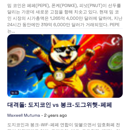
밈 코인은 페페(PEPE), 폰케(PONKE), 피넛(PNUT)이 선두를
달리는 가운데 새로운 고점을 향해 치솟고 있다. 현재 밈 코
인 시장의 시가총액은 1,265억 4,000만 달러에 달하며, 지난
24시간 동안에만 319억 6,000만 달러가 거래되었다. PEPE
는...
뉴스
대격돌: 도지코인 vs 봉크-도그위햇-페페
Maxwell Mutuma
-
2 years ago
도지코인과 봉크-WIF-페페 연합이 맞붙으면서 암호화폐 전