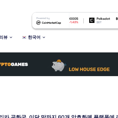
$6.47
Shiba Inu
Powered by
$0.000005
Polkadot
$0.81570
0.54%
-1.43%
-0.68
SHIB
DOT
리뷰
한국어
카 공화국, 이달 말까지 60개 암호화폐 플랫폼에 