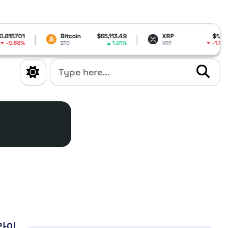
1
Bitcoin
$65,113.49
XRP
$1.04
%
1.01%
-1.19%
BTC
XRP
라이