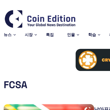
ano
$0.200596
Solana
$73.76
Avalanche
4.78%
0.64%
SOL
AVAX
뉴스
시장
특집
인물
학습
FCSA
남아프리