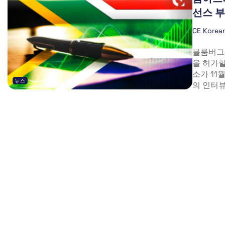
선스 부
CE Korea
블룸버그
을 허가할
소가 11
뉴스
의 인터뷰