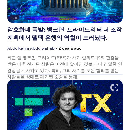
뉴스
암호화폐 폭발: 뱅크맨-프라이드의 테더 조작
계획에서 델텍 은행의 역할이 드러났다.
Abdulkarim Abdulwahab
-
2 years ago
최근 샘 뱅크먼-프라이드(SBF)가 사기 혐의로 유죄 판결을
받은 이후 전개된 상황은 이전에 알려진 것보다 더 긴밀한 연
결망을 시사하고 있다. 특히, 그의 사기를 도운 혐의를 받는
사람들을 상대로 제기된 소송을 통해...