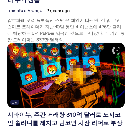
러 수익 창출
Ikemefula Aruogu
-
2 years ago
암호화폐 분석 플랫폼인 스팟 온 체인에 따르면, 한 밈 코인
스마트 트레이더가 지난 10일 동안 바이낸스에 426만 달러
에 해당하는 5억 PEPE를 입금한 것으로 나타났다. 이 기간 동
안 트레이더는 339만 달러의...
뉴스
시바이누, 주간 거래량 310억 달러로 도지코
인 솔라나를 제치고 밈코인 시장 리더로 부상