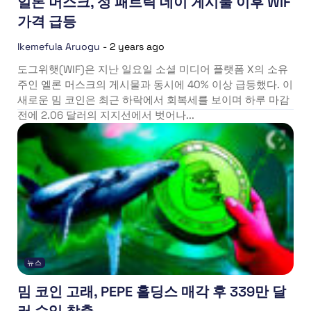
일론 머스크, 성 패트릭 데이 게시물 이후 WIF
가격 급등
Ikemefula Aruogu
-
2 years ago
도그위햇(WIF)은 지난 일요일 소셜 미디어 플랫폼 X의 소유
주인 엘론 머스크의 게시물과 동시에 40% 이상 급등했다. 이
새로운 밈 코인은 최근 하락에서 회복세를 보이며 하루 마감
전에 2.06 달러의 지지선에서 벗어나...
뉴스
밈 코인 고래, PEPE 홀딩스 매각 후 339만 달