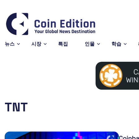
Bitcoin
$64,364
-0
BTC
뉴스
시장
특집
인물
학습
TNT
Coin