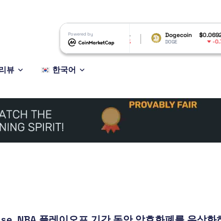
.48
XRP
Powered by
$1.04
Dogecoin
$0.069275
.14%
-2.02%
-0.71%
XRP
DOGE
리뷰
한국어
base, NBA 플레이오프 기간 동안 암호화폐를 우상