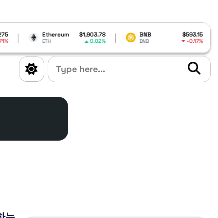
Ethereum
$1,903.78
BNB
$593.15
0.02%
-0.17%
ETH
BNB
A
화하는