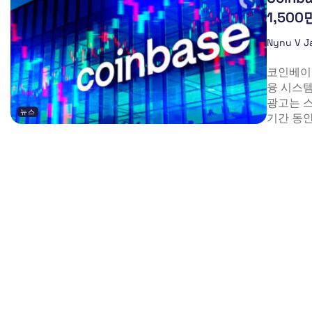
1,50
Nynu V J
코인베이스
융 시스
광고는 
뉴스
기간 동안.