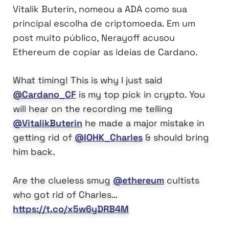
Vitalik Buterin, nomeou a ADA como sua
principal escolha de criptomoeda. Em um
post muito público, Nerayoff acusou
Ethereum de copiar as ideias de Cardano.
What timing! This is why I just said
@Cardano_CF
is my top pick in crypto. You
will hear on the recording me telling
@VitalikButerin
he made a major mistake in
getting rid of
@IOHK_Charles
& should bring
him back.
Are the clueless smug
@ethereum
cultists
who got rid of Charles…
https://t.co/x5w6yDRB4M