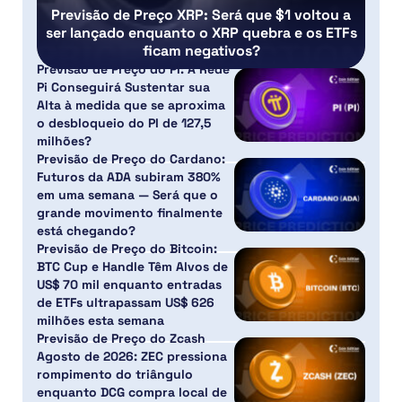
Previsão de Preço XRP: Será que $1 voltou a
ser lançado enquanto o XRP quebra e os ETFs
ficam negativos?
Previsão de Preço do PI: A Rede
Pi Conseguirá Sustentar sua
Alta à medida que se aproxima
o desbloqueio do PI de 127,5
milhões?
Previsão de Preço do Cardano:
Futuros da ADA subiram 380%
em uma semana — Será que o
grande movimento finalmente
está chegando?
Previsão de Preço do Bitcoin:
BTC Cup e Handle Têm Alvos de
US$ 70 mil enquanto entradas
de ETFs ultrapassam US$ 626
milhões esta semana
Previsão de Preço do Zcash
Agosto de 2026: ZEC pressiona
rompimento do triângulo
enquanto DCG compra local de