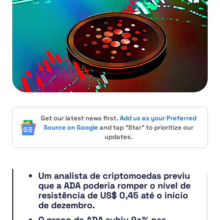
Get our latest news first.
Add us as your Preferred
Source on Google
and tap "Star" to prioritize our
updates.
Um analista de criptomoedas previu
que a ADA poderia romper o nível de
resistência de US$ 0,45 até o início
de dezembro.
O preço da ADA subiu 9+% nas