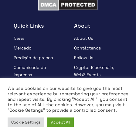
Quick Links
About
News
About Us
Mercado
Contáctenos
Predição de preços
Follow Us
Comunicado de
Crypto, Blockchain,
imprensa
Web3 Events
Patrocinados
Partners
We use cookies on our website to give you the most
relevant experience by remembering your preferences
Aprender
Terms And Condition
and repeat visits. By clicking “Accept All”, you consent
Entrevista
Privacy Policy
to the use of ALL the cookies. However, you may visit
"Cookie Settings" to provide a controlled consent.
Cookie Settings
Accept All
© Copyright 2026 All rights Reserved | Coin Edition
Home
News
Market
Learn