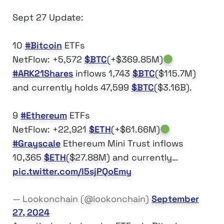
Sept 27 Update:
10
#Bitcoin
ETFs
NetFlow: +5,572
$BTC
(+$369.85M)
#ARK21Shares
inflows 1,743
$BTC
($115.7M)
and currently holds 47,599
$BTC
($3.16B).
9
#Ethereum
ETFs
NetFlow: +22,921
$ETH
(+$61.66M)
#Grayscale
Ethereum Mini Trust inflows
10,365
$ETH
($27.88M) and currently…
pic.twitter.com/I5sjPQoEmy
— Lookonchain (@lookonchain)
September
27, 2024