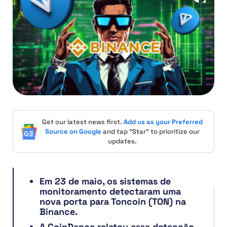
Get our latest news first.
Add us as your Preferred
Source on Google
and tap "Star" to prioritize our
updates.
Em 23 de maio, os sistemas de
monitoramento detectaram uma
nova porta para Toncoin (TON) na
Binance.
A CoinDance relatou essa detecção