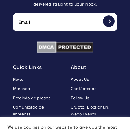
delivered straight to your inbox.
Quick Links
About
News
About Us
Mercado
Contáctenos
Predição de preços
Follow Us
Comunicado de
Crypto, Blockchain,
imprensa
Web3 Events
Patrocinados
Partners
We use cookies on our website to give you the most