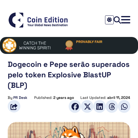
Dogecoin e Pepe serão superados
pelo token Explosive BlastUP
(BLP)
By
PR Desk
Published:
2 years ago
Last Updated:
abril 11, 2024