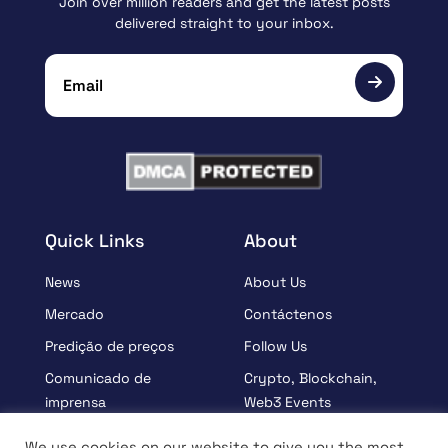
Join over million readers and get the latest posts
delivered straight to your inbox.
Quick Links
About
News
About Us
Mercado
Contáctenos
Predição de preços
Follow Us
Comunicado de
Crypto, Blockchain,
imprensa
Web3 Events
Patrocinados
Partners
We use cookies on our website to give you the most