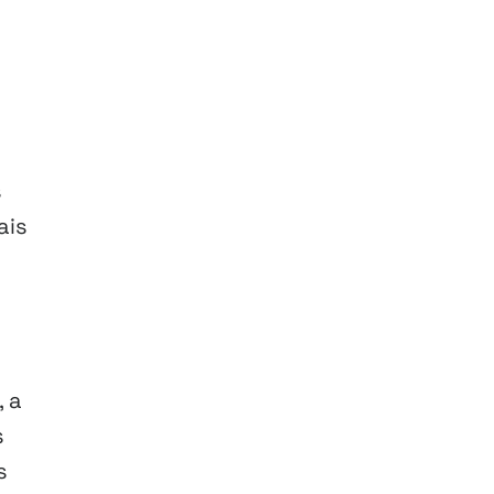
s
ais
 a
s
s