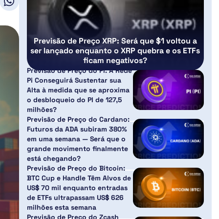
Previsão de Preço XRP: Será que $1 voltou a
ser lançado enquanto o XRP quebra e os ETFs
ficam negativos?
Previsão de Preço do PI: A Rede
Pi Conseguirá Sustentar sua
Alta à medida que se aproxima
o desbloqueio do PI de 127,5
milhões?
Previsão de Preço do Cardano:
Futuros da ADA subiram 380%
em uma semana — Será que o
grande movimento finalmente
está chegando?
Previsão de Preço do Bitcoin:
BTC Cup e Handle Têm Alvos de
US$ 70 mil enquanto entradas
de ETFs ultrapassam US$ 626
milhões esta semana
Previsão de Preço do Zcash