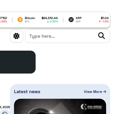
Bitcoin
$64,510.44
XRP
$1.04
Dogecoi
0.32%
-1.5%
BTC
XRP
DOGE
Latest news
View More
3, 2025