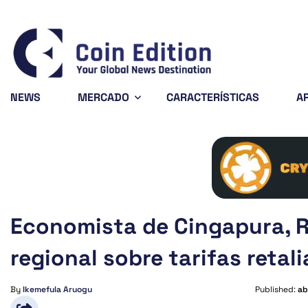
6723
Solana
$73.25
Avalanche
$6.43
.98%
-0.61%
-3%
SOL
AVAX
NEWS
MERCADO
CARACTERÍSTICAS
A
Economista de Cingapura, R
regional sobre tarifas retali
By
Ikemefula Aruogu
Published:
ab