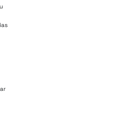
u
ias
tar