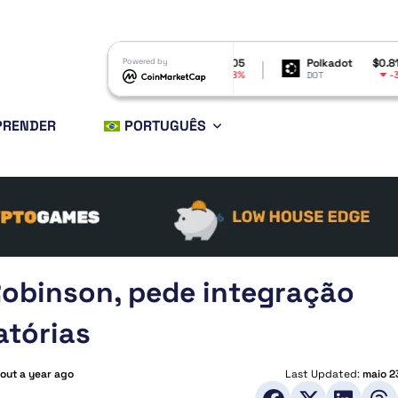
Shiba Inu
$0.000005
Powered by
Polkadot
$0.817152
-3.18%
-3.49%
SHIB
DOT
PRENDER
PORTUGUÊS
obinson, pede integração
atórias
out a year ago
Last Updated:
maio 2