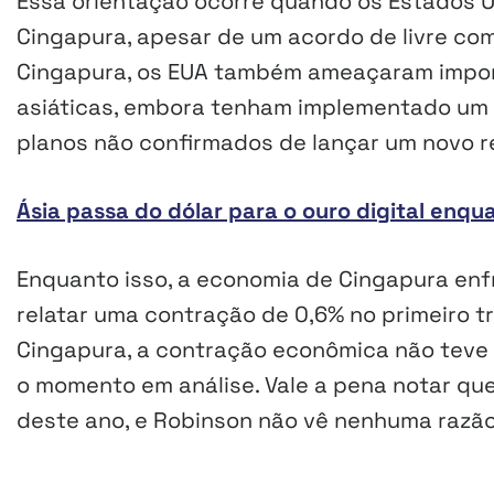
Essa orientação ocorre quando os Estados U
Cingapura, apesar de um acordo de livre com
Cingapura, os EUA também ameaçaram impor 
asiáticas, embora tenham implementado um 
planos não confirmados de lançar um novo re
Ásia passa do dólar para o ouro digital enq
Enquanto isso, a economia de Cingapura enf
relatar uma contração de 0,6% no primeiro t
Cingapura, a contração econômica não teve 
o momento em análise. Vale a pena notar que 
deste ano, e Robinson não vê nenhuma razão 