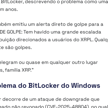
 BitLocker, descrevendo o problema como um
em anos.
bém emitiu um alerta direto de golpe para a
 DE GOLPE: Tem havido uma grande escalada
buição direcionados a usuários do XRPL. Qual
e são golpes.
Telegram ou quase em qualquer outro lugar
, família XRP.”
oblema do BitLocker do Windows
ker decorre de um ataque de downgrade que
egado não revogado (CVE-2025-48804), no qual