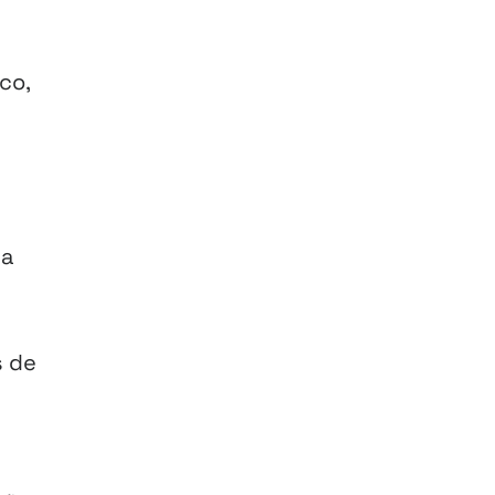
co,
ra
s de