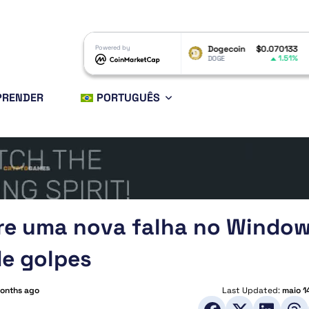
RP
$1.03
Powered by
Dogecoin
$0.070133
Ethereum
1.33%
1.51%
RP
DOGE
ETH
PRENDER
PORTUGUÊS
bre uma nova falha no Windo
e golpes
onths ago
Last Updated:
maio 1