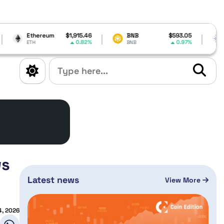
$1,915.46
BNB
$593.05
Cardano
$0.20
0.82%
0.97%
0
BNB
ADA
ws
Latest news
View More
4, 2026