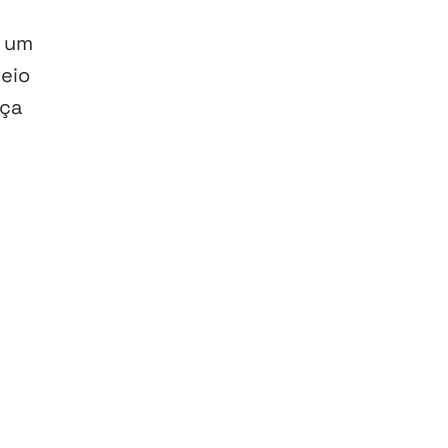
u um
eio
nça