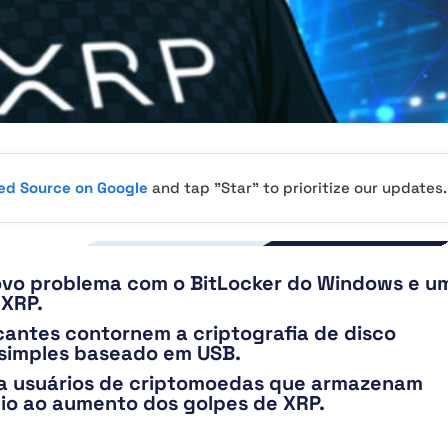
red Source on Google
and tap "Star" to prioritize our updates.
novo problema com o BitLocker do Windows e u
 XRP.
antes contornem a criptografia de disco
simples baseado em USB.
ara usuários de criptomoedas que armazenam
io ao aumento dos golpes de XRP.