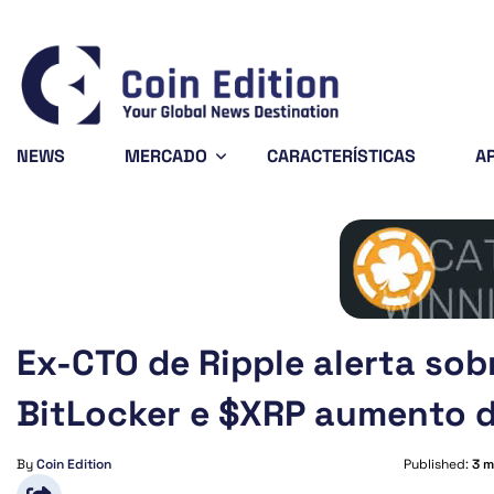
Bitcoin
$64,948.29
X
0.98%
BTC
X
NEWS
MERCADO
CARACTERÍSTICAS
A
Ex-CTO de Ripple alerta so
BitLocker e $XRP aumento d
By
Coin Edition
Published:
3 m