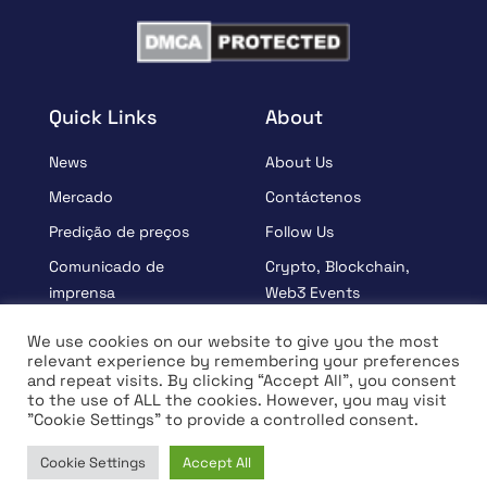
Quick Links
About
News
About Us
Mercado
Contáctenos
Predição de preços
Follow Us
Comunicado de
Crypto, Blockchain,
imprensa
Web3 Events
Patrocinados
Partners
We use cookies on our website to give you the most
relevant experience by remembering your preferences
Aprender
Terms And Condition
and repeat visits. By clicking “Accept All”, you consent
Entrevista
Privacy Policy
to the use of ALL the cookies. However, you may visit
"Cookie Settings" to provide a controlled consent.
Cookie Settings
Accept All
© Copyright 2026 All rights Reserved | Coin Edition
Home
News
Market
Learn