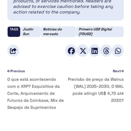
products, or services mentioned. Readers are
advised to exercise caution before taking any
action related to the company.
TAGS
Justin
Notícias do
Primeiro USD Digital
Sun
mercado
(FDUSD)
Previous
Next
O que está acontecendo
Previsão de preço da Walrus
com o XRP? Esquisitice da
(WAL) 2025–2030. O WAL
Corte, Arquivamento de
pode atingir US$ 4,70 até
Futuros da Coinbase, Mix de
2030?
Despejo de Suprimentos